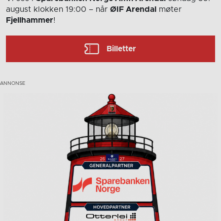
august
klokken 19:00
– når
ØIF Arendal
møter
Fjellhammer
!
Billetter