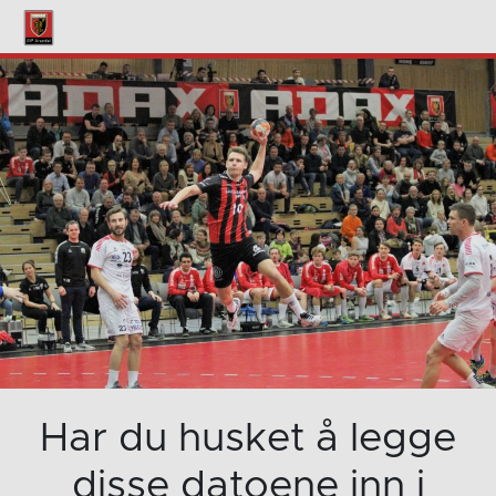
Har du husket å legge
disse datoene inn i