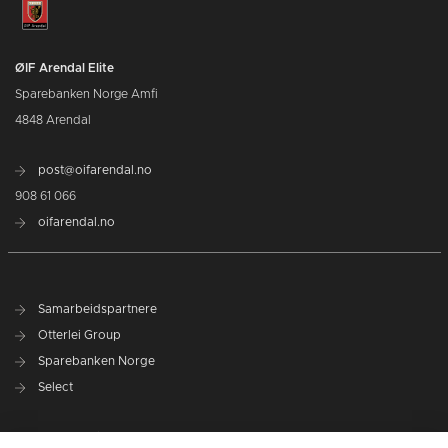
ØIF Arendal Elite
Sparebanken Norge Amfi
4848 Arendal
post@oifarendal.no
908 61 066
oifarendal.no
Samarbeidspartnere
Otterlei Group
Sparebanken Norge
Select
Nyhetsarkiv