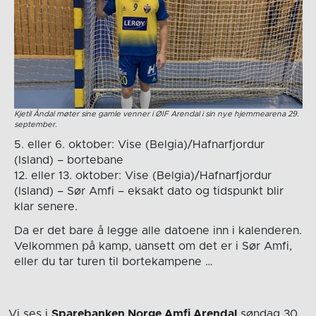
Kjetil Åndal møter sine gamle venner i ØIF Arendal i sin nye hjemmearena 29.
september.
5. eller 6. oktober: Vise (Belgia)/Hafnarfjordur
(Island) – bortebane
12. eller 13. oktober: Vise (Belgia)/Hafnarfjordur
(Island) – Sør Amfi – eksakt dato og tidspunkt blir
klar senere.
Da er det bare å legge alle datoene inn i kalenderen.
Velkommen på kamp, uansett om det er i Sør Amfi,
eller du tar turen til bortekampene …
Vi ses i
Sparebanken Norge Amfi Arendal
søndag 30.