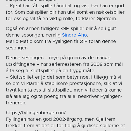
– Kjetil har fått spille håndball og vist hva han er god
for. Som bakspiller blir han utvilsomt en nøkkelspiller
for oss og vil få en viktig rolle, forklarer Gjeitrem.
Også en annen tidligere ØIF-spiller blir å se i gult
denne sesongen, nemlig
Sindre Aho
.
Mario Matic kom fra Fyllingen til ØIF foran denne
sesongen.
Denne sesongen – mye på grunn av de mange
utskiftingene – har seriemesteren fra 2009 som mål
å ta seg til sluttspillet på en trygg måte.
– Sluttspillet er jo det som betyr noe. I tillegg må vi
se om vi klarer å stabilisere prestasjonene, slik at vi
trygt kan ta oss til sluttspillet, men vi håper å kunne
slå alle lag og ta poeng fra alle, beskriver Fyllingen-
treneren.
https://fyllingenbergen.no/
Fyllingen har en god 2002-årgang, men Gjeitrem
trekker frem at det er for tidlig å gi disse spillerne et