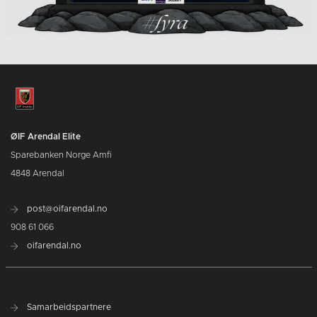
ØIF Arendal Elite
Sparebanken Norge Amfi
4848 Arendal
post@oifarendal.no
908 61 066
oifarendal.no
Samarbeidspartnere