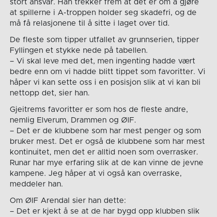
stort ansvar. Han trekker frem at det er om å gjøre
at spillerne i A-troppen holder seg skadefri, og de
må få relasjonene til å sitte i laget over tid.
De fleste som tipper utfallet av grunnserien, tipper
Fyllingen et stykke nede på tabellen.
– Vi skal leve med det, men ingenting hadde vært
bedre enn om vi hadde blitt tippet som favoritter. Vi
håper vi kan sette oss i en posisjon slik at vi kan bli
nettopp det, sier han.
Gjeitrems favoritter er som hos de fleste andre,
nemlig Elverum, Drammen og ØIF.
– Det er de klubbene som har mest penger og som
bruker mest. Det er også de klubbene som har mest
kontinuitet, men det er alltid noen som overrasker.
Runar har mye erfaring slik at de kan vinne de jevne
kampene. Jeg håper at vi også kan overraske,
meddeler han.
Om ØIF Arendal sier han dette:
– Det er kjekt å se at de har bygd opp klubben slik