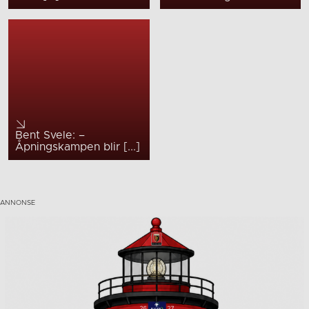
Bent Svele: –
Åpningskampen blir [...]