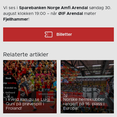
Vi ses i
Sparebanken Norge Amfi Arendal
søndag 30.
august
klokken 19:00
– når
ØIF Arendal
møter
Fjellhammer
!
Billetter
Relaterte artikler
I kveld kan du se Luigj
Norske herreklubber
Quni på prøvespill i
rangert på 16. plass i
Froland!
Europa!