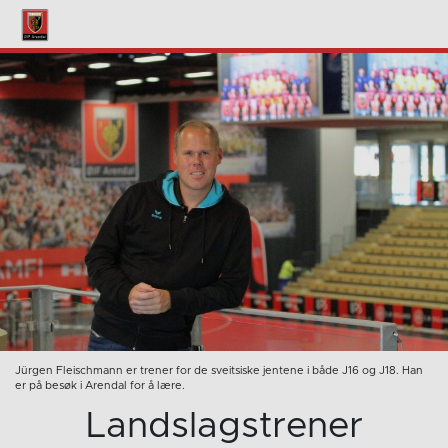
Jürgen Fleischmann er trener for de sveitsiske jentene i både J16 og J18. Han
er på besøk i Arendal for å lære.
Landslagstrener