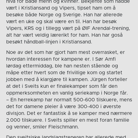
nivå for både menn og kvinner. Bekjente som hadde
vært i Kristiansand og Vipers, tipset ham om å
besøke både Norge og Sverige. Han har allerede
vært en uke og skal være en til. Han har besøk
Vipers, KRS og i tillegg vært på ØIF Arendal-trening,
alt har vært veldig lærerikt for ham. Han har goså
besøkt håndball-linjen i Kristiansand.
Noe av det som har gjort ham mest overrasket, er
hvordan interessen for kampene er. I Sør Amfi
lørdag ettermiddag, ble han nesten stående og
måpe etter hvert som de frivillige kom og startet
jobben med å klargjøre til kampen. Jürgen forteller
at det i Sveits kun er finalekamper som får den
oppmerksomheten en vanlig seriekamp i Norge får.
– En herrekamp har normalt 500-600 tilskuere, mens
det for damene pleier å være 300-400 i øverste
divisjon. Det er fantastisk å se kamper med nærmere
2.000 tilskuere. I Sveits spiller en mest foran familie
og venner, smiler Fleischmann.
Den sveitsiske landslagstreneren har allerede med