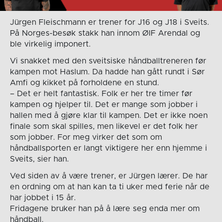
Jürgen Fleischmann er trener for J16 og J18 i Sveits.
På Norges-besøk stakk han innom ØIF Arendal og
ble virkelig imponert.
Vi snakket med den sveitsiske håndballtreneren før
kampen mot Haslum. Da hadde han gått rundt i Sør
Amfi og kikket på forholdene en stund.
– Det er helt fantastisk. Folk er her tre timer før
kampen og hjelper til. Det er mange som jobber i
hallen med å gjøre klar til kampen. Det er ikke noen
finale som skal spilles, men likevel er det folk her
som jobber. For meg virker det som om
håndballsporten er langt viktigere her enn hjemme i
Sveits, sier han.
Ved siden av å være trener, er Jürgen lærer. De har
en ordning om at han kan ta ti uker med ferie når de
har jobbet i 15 år.
Fridagene bruker han på å lære seg enda mer om
håndball.