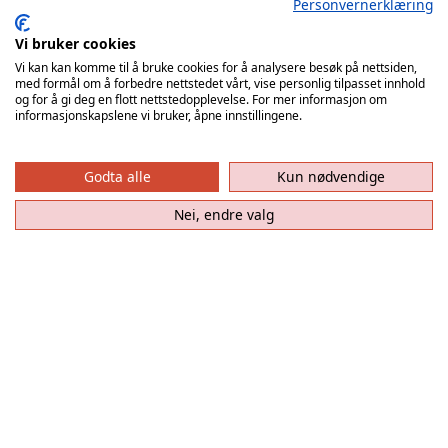
Personvernerklæring
Vi bruker cookies
Vi ses i
Sparebanken Norge Amfi Arendal
søndag 30.
Vi kan kan komme til å bruke cookies for å analysere besøk på nettsiden,
august
klokken 19:00
– når
ØIF Arendal
møter
med formål om å forbedre nettstedet vårt, vise personlig tilpasset innhold
og for å gi deg en flott nettstedopplevelse. For mer informasjon om
Fjellhammer
!
informasjonskapslene vi bruker, åpne innstillingene.
Billetter
Godta alle
Kun nødvendige
Nei, endre valg
Relaterte artikler
– Herman er et av
Herman Thysted (16)
norsk håndballs
klar for ØIF Arendal!
absolutt største [...]