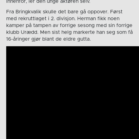
innenfor, ler den unge aktøren selv.
Fra Bringkvalik skulle det bare gå oppover. Først
med rekruttlaget i 2. divisjon. Herman fikk noen
kamper på tampen av forrige sesong med sin forrige
klubb Urædd. Men sist helg markerte han seg som få
16-åringer gjør blant de eldre gutta.