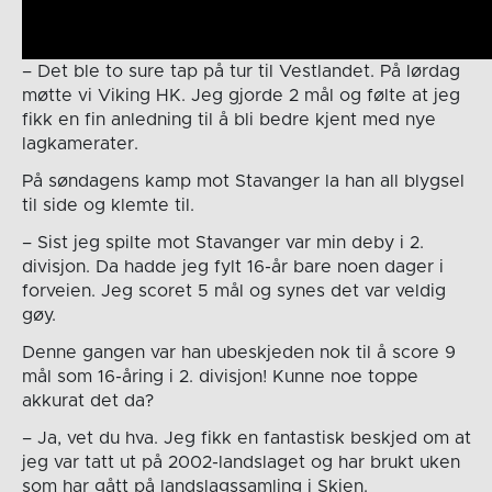
– Det ble to sure tap på tur til Vestlandet. På lørdag
møtte vi Viking HK. Jeg gjorde 2 mål og følte at jeg
fikk en fin anledning til å bli bedre kjent med nye
lagkamerater.
På søndagens kamp mot Stavanger la han all blygsel
til side og klemte til.
– Sist jeg spilte mot Stavanger var min deby i 2.
divisjon. Da hadde jeg fylt 16-år bare noen dager i
forveien. Jeg scoret 5 mål og synes det var veldig
gøy.
Denne gangen var han ubeskjeden nok til å score 9
mål som 16-åring i 2. divisjon! Kunne noe toppe
akkurat det da?
– Ja, vet du hva. Jeg fikk en fantastisk beskjed om at
jeg var tatt ut på 2002-landslaget og har brukt uken
som har gått på landslagssamling i Skien.