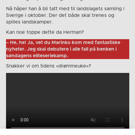
Nå håper han å bli tatt med til landslagets samling i
Sverige i oktober. Der det både skal trenes og
spilles landskamper.
Kan noe toppe dette da Herman?
– He, he! Ja, vet du Marinko kom med fantastiske
nyheter. Jeg skal debutere i alle fall på benken i
søndagens eliteseriekamp.
Snakker vi om tidens «drømmeuke»?