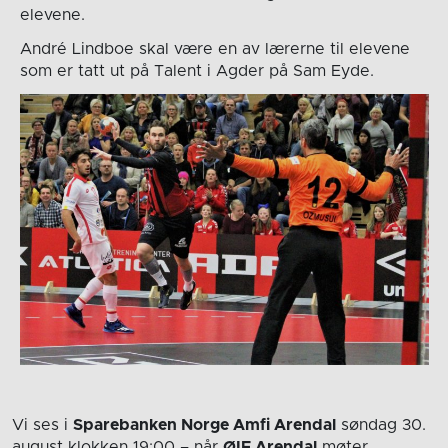
elevene.
André Lindboe skal være en av lærerne til elevene
som er tatt ut på Talent i Agder på Sam Eyde.
Vi ses i
Sparebanken Norge Amfi Arendal
søndag 30.
august
klokken 19:00
– når
ØIF Arendal
møter