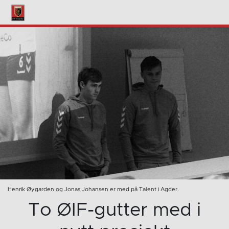
Henrik Øygarden og Jonas Johansen er med på Talent i Agder.
To ØIF-gutter med i