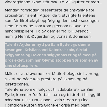
videregående skole står bak. To ØIF-gutter er med …
Mandag formiddag presenterte de ansvarlige for
prosjektet Talent i Agder de ti utvalgte talentene
som får tilrettelagt oppfølging den neste sesongen.
Hele fem av de som kom gjennom nåløyet er
håndballspillere. To av dem er fra ØIF Arendal,
nemlig Henrik Øygarden og Jonas S. Johansen.
Talent i Agder er nytt på Sam Eyde vgs denne
sesongen. Kristiansand Katedralskole, Sirdal
skigymnas og Hovden skigymnas er også med på
prosjektet, som har Olympiatoppen Sør som en av
sine støttespillere.
Målet er at utøverne skal få tilrettelagt sin hverdag,
slik at de både kan prestere på skolen og på
idrettsbanen.
Talentene som er valgt ut til «debutåret» på Sam
Eyde, kommer fra fotball, turn og friidrett i tillegg til
håndball. Elise Harveland, Karin Steen og Line
Homdrom Rusten fra Grane er også med blant