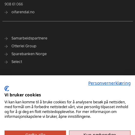
908 61 066
oifarendal.no
Samarbeidspartnere
Otterlei Group
Sparebanken Norge
Select
Nyhetsarkiv
Personvernerklæring
Terminliste
Spillerstall
Vi bruker cookies
Administrasjon
Vi kan kan komme til å bruke cookies for å analysere besøk på nettsiden,
med formål om å forbedre nettstedet vårt, vise personlig tilpasset innhold
Styret
og for å gi deg en flott nettstedopplevelse. For mer informasjon om
informasjonskapslene vi bruker, åpne innstillingene.
Godta alle
Kun nødvendige