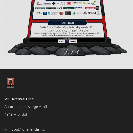
ØIF Arendal Elite
Sparebanken Norge Amfi
4848 Arendal
post@oifarendal.no