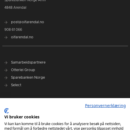
Sparebanken Norge Amfi
4848 Arendal
post@oifarendal.no
908 61 066
oifarendal.no
Samarbeidspartnere
Otterlei Group
Sparebanken Norge
Select
Nyhetsarkiv
Personvernerklæring
Terminliste
Spillerstall
Vi bruker cookies
Administrasjon
Vi kan kan komme til å bruke cookies for å analysere besøk på nettsiden,
med formål om å forbedre nettstedet vårt, vise personlig tilpasset innhold
Styret