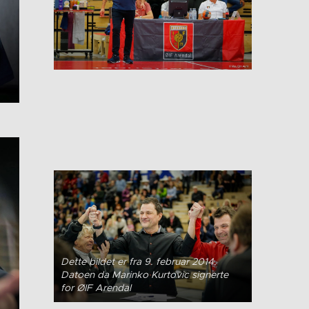
Dette bildet er fra 9. februar 2014.
Datoen da Marinko Kurtovic signerte
for ØIF Arendal