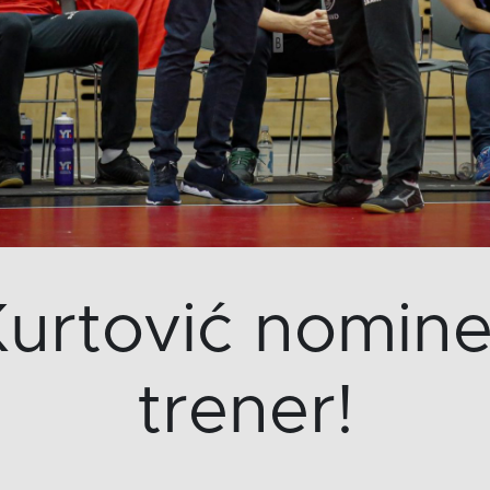
urtović nominert
trener!