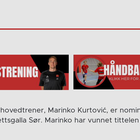
hovedtrener, Marinko Kurtović, er nomine
ettsgalla Sør. Marinko har vunnet tittele