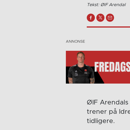
Tekst: ØIF Arendal
ØIF Arendals 
trener på Idr
tidligere.