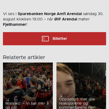
Vi ses i
Sparebanken Norge Amfi Arendal
søndag 30.
august
klokken 19:00
– når
ØIF Arendal
møter
Fjellhammer
!
Billetter
Relaterte artikler
Oppdatert: Hør alle
Marinko: – Vi har mer å
reaksjonene og
gå på!
kommentarene her!