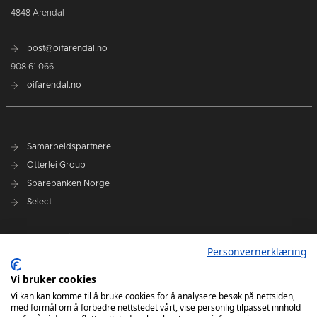
4848 Arendal
post@oifarendal.no
908 61 066
oifarendal.no
Samarbeidspartnere
Otterlei Group
Sparebanken Norge
Select
Nyhetsarkiv
Personvernerklæring
Terminliste
Spillerstall
Vi bruker cookies
Administrasjon
Vi kan kan komme til å bruke cookies for å analysere besøk på nettsiden,
med formål om å forbedre nettstedet vårt, vise personlig tilpasset innhold
Styret