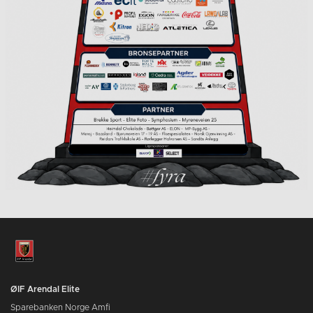
ØIF Arendal Elite
Sparebanken Norge Amfi