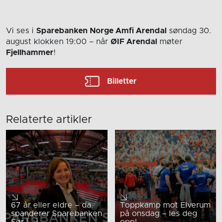
Vi ses i
Sparebanken Norge Amfi Arendal
søndag 30.
august
klokken 19:00
– når
ØIF Arendal
møter
Fjellhammer
!
Billetter
Relaterte artikler
67 år eller eldre – da
Toppkamp mot Elverum
spanderer Sparebanken
på onsdag – les deg
Sør [...]
opp!