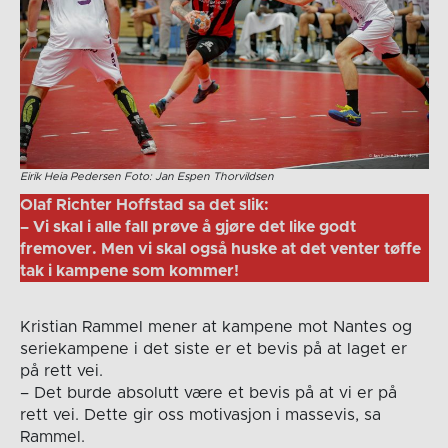
Eirik Heia Pedersen Foto: Jan Espen Thorvildsen
Olaf Richter Hoffstad sa det slik:
– Vi skal i alle fall prøve å gjøre det like godt
fremover. Men vi skal også huske at det venter tøffe
tak i kampene som kommer!
Kristian Rammel mener at kampene mot Nantes og
seriekampene i det siste er et bevis på at laget er
på rett vei.
– Det burde absolutt være et bevis på at vi er på
rett vei. Dette gir oss motivasjon i massevis, sa
Rammel.