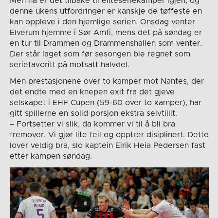
Men nå er det tilbake til eliteseriekamper igjen, og
denne ukens utfordringer er kanskje de tøffeste en
kan oppleve i den hjemlige serien. Onsdag venter
Elverum hjemme i Sør Amfi, mens det på søndag er
en tur til Drammen og Drammenshallen som venter.
Der står laget som før sesongen ble regnet som
seriefavoritt på motsatt halvdel.
Men prestasjonene over to kamper mot Nantes, der
det endte med en knepen exit fra det gjeve
selskapet i EHF Cupen (59-60 over to kamper), har
gitt spillerne en solid porsjon ekstra selvtillit.
– Fortsetter vi slik, da kommer vi til å bli bra
fremover. Vi gjør lite feil og opptrer disiplinert. Dette
lover veldig bra, slo kaptein Eirik Heia Pedersen fast
etter kampen søndag.