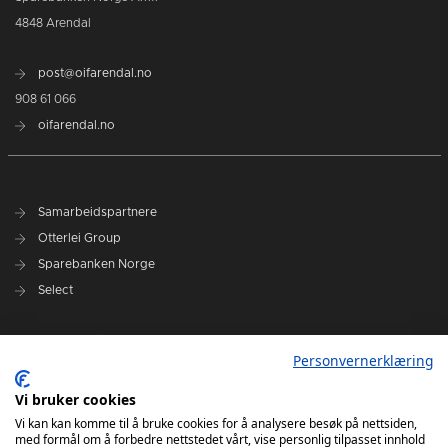
4848 Arendal
post@oifarendal.no
908 61 066
oifarendal.no
Samarbeidspartnere
Otterlei Group
Sparebanken Norge
Select
Nyhetsarkiv
Personvernerklæring
Terminliste
Spillerstall
Vi bruker cookies
Administrasjon
Vi kan kan komme til å bruke cookies for å analysere besøk på nettsiden,
med formål om å forbedre nettstedet vårt, vise personlig tilpasset innhold
Styret