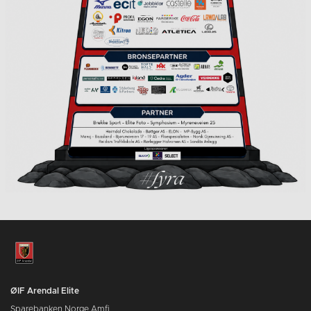
ØIF Arendal Elite
Sparebanken Norge Amfi