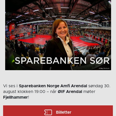
Vi ses i
Sparebanken Norge Amfi Arendal
søndag 30.
august
klokken 19:00
– når
ØIF Arendal
møter
Fjellhammer
!
Billetter