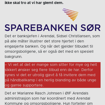
ikke skal tro at vi har glemt dem.
Det er banksjefen i Arendal, Sidsel Christiansen, som
på alle måter illustrer det store hjertet i den
engasjerte banken. Og når det gjelder tilbudet til
omsorgsboligene, så er også det med en spesiell
bakgrunn.
– Vi vet at det er mange som sitter for mye og helt
sikkert ønsker seg flere tilbud enn de har. Derfor
synes vi det er utrolig gjevt å få invitere dem med
på håndballkamp i en herlig blanding av både unge
og gamle supportere.
Det er Marianne Rasch Johnsen i ØIF Arendals
administrasjon som har koordinert med Arendal
Kommune og omsorgsboligene. Hun forteller om