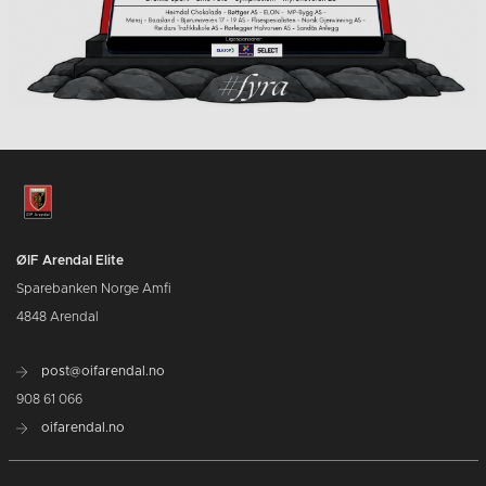
ØIF Arendal Elite
Sparebanken Norge Amfi
4848 Arendal
post@oifarendal.no
908 61 066
oifarendal.no