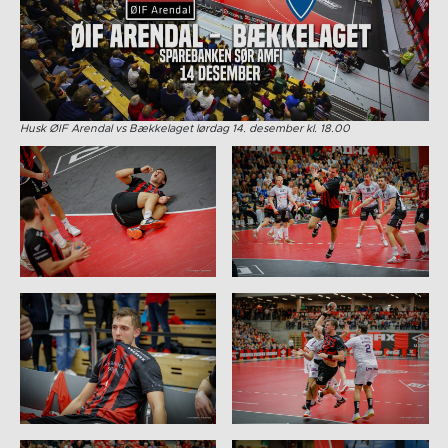
Husk ØIF Arendal vs Bækkelaget lørdag 14. desember kl. 18.00