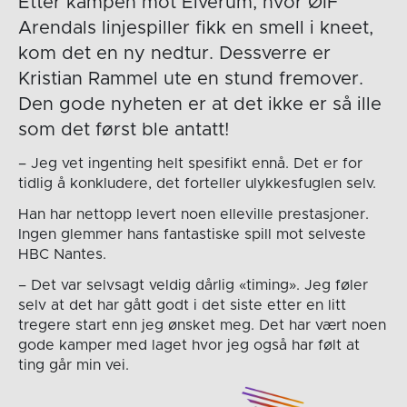
Etter kampen mot Elverum, hvor ØIF
Arendals linjespiller fikk en smell i kneet,
kom det en ny nedtur. Dessverre er
Kristian Rammel ute en stund fremover.
Den gode nyheten er at det ikke er så ille
som det først ble antatt!
– Jeg vet ingenting helt spesifikt ennå. Det er for
tidlig å konkludere, det forteller ulykkesfuglen selv.
Han har nettopp levert noen elleville prestasjoner.
Ingen glemmer hans fantastiske spill mot selveste
HBC Nantes.
– Det var selvsagt veldig dårlig «timing». Jeg føler
selv at det har gått godt i det siste etter en litt
tregere start enn jeg ønsket meg. Det har vært noen
gode kamper med laget hvor jeg også har følt at
ting går min vei.