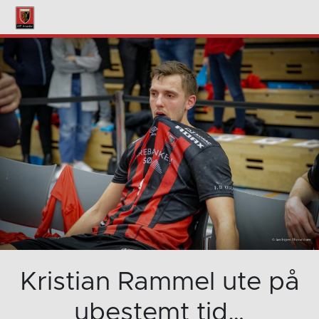
Kristian Rammel ute på
ubestemt tid…