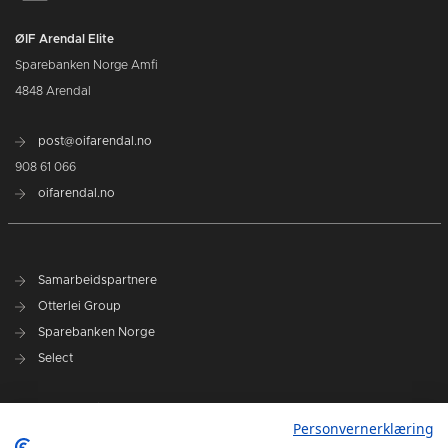
ØIF Arendal Elite
Sparebanken Norge Amfi
4848 Arendal
post@oifarendal.no
908 61 066
oifarendal.no
Samarbeidspartnere
Otterlei Group
Sparebanken Norge
Select
Nyhetsarkiv
Personvernerklæring
Terminliste