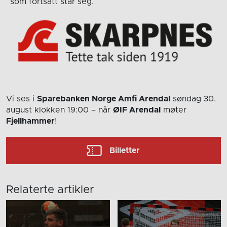
som fortsatt står seg.
Vi ses i
Sparebanken Norge Amfi Arendal
søndag 30.
august
klokken 19:00
– når
ØIF Arendal
møter
Fjellhammer
!
Billetter
Relaterte artikler