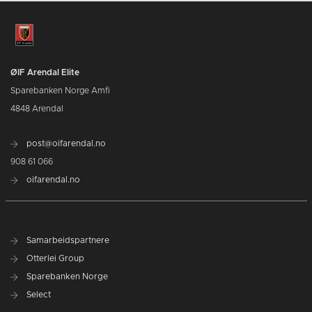
ØIF Arendal Elite
Sparebanken Norge Amfi
4848 Arendal
post@oifarendal.no
908 61 066
oifarendal.no
Samarbeidspartnere
Otterlei Group
Sparebanken Norge
Select