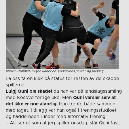
Kristian Rammel i aksjon under en spillsekvens på trening torsdag.
La oss ta en kikk på status for resten av de skadde
spillerne.
Luigj Quni ble skadet
da han var på landslagssamling
med Kosovo forrige uke. Men
Quni varsler selv at
det ikke er noe alvorlig.
Han trente både sammen
med laget, i tillegg var han også i treningsstudioet
og hadde noen runder med alternativ trening.
– Alt ser ut som at jeg spiller onsdag, slår Quni fast.