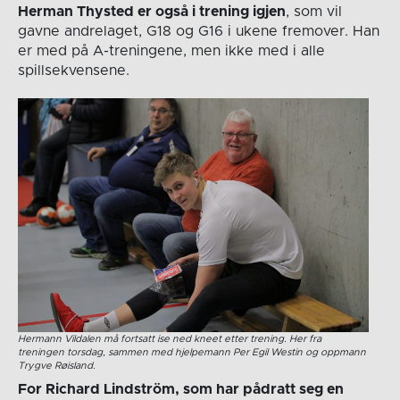
Herman Thysted er også i trening igjen
, som vil
gavne andrelaget, G18 og G16 i ukene fremover. Han
er med på A-treningene, men ikke med i alle
spillsekvensene.
Hermann Vildalen må fortsatt ise ned kneet etter trening. Her fra
treningen torsdag, sammen med hjelpemann Per Egil Westin og oppmann
Trygve Røisland.
For Richard Lindström, som har pådratt seg en