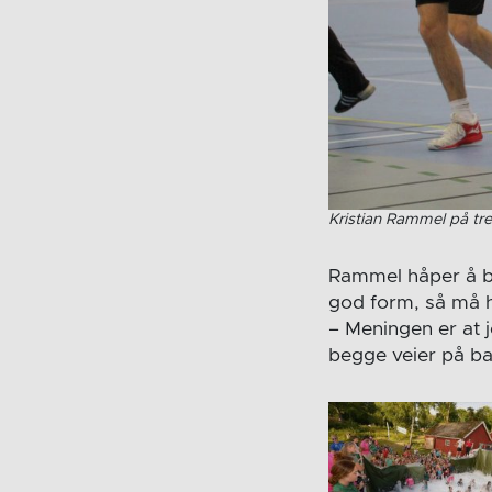
Kristian Rammel på tre
Rammel håper å bl
god form, så må hå
– Meningen er at 
begge veier på ban