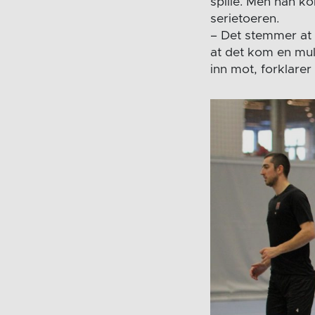
spille. Men han k
serietoeren.
– Det stemmer at d
at det kom en muli
inn mot, forklarer