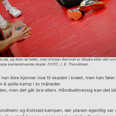
å se da, og ikke nå heller, men Kristian Rammel er tilbake etter det s
skje karrieretruende skade. FOTO: J. E. Thorvildsen
t han ikke kjenner noe til skaden i kneet, men han føler 
en å spille kamp i to måneder.
usten, men det går bra ellers. Håndballmessig kan det bli 
rondheim og Kolstad-kampen, der planen egentlig var a