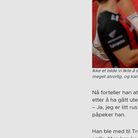
Ikke et bilde vi likte 
meget alvorlig, og kan
Nå forteller han a
etter å ha gått ut
– Ja, jeg er litt r
påpeker han.
Han ble med til T