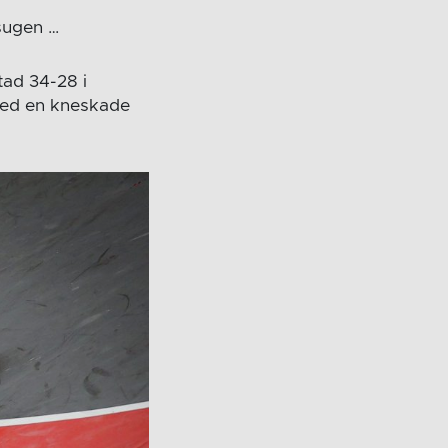
sugen …
tad 34-28 i
 med en kneskade