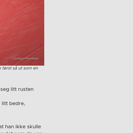
om først så ut som en
seg litt rusten
litt bedre,
t han ikke skulle