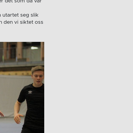
ver det som da var
utartet seg slik
 den vi siktet oss