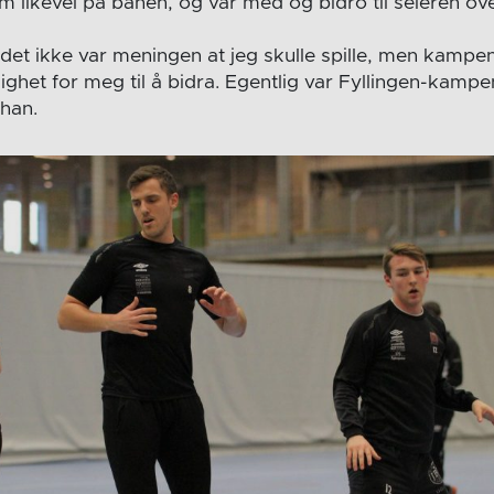
om likevel på banen, og var med og bidro til seieren o
et ikke var meningen at jeg skulle spille, men kampen 
ghet for meg til å bidra. Egentlig var Fyllingen-kampen
 han.