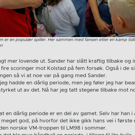
n er en populær spiller. Her sammen med fansen etter en kamp tidli
en
gt mer lovende ut. Sander har slått kraftig tilbake og 
ire scoringer mot Kolstad på fem forsøk. Også i de s
ongen så vi at noe var på gang med Sander.
jeg hadde en dårlig periode, men jeg føler jeg har be
rket ut av det. Nå har jeg tatt stegene tilbake mot no
t en dårlig periode er en del av gamet. Selv har han i al
 meget god, på hvorfor det ikke gikk hans vei i første
 den norske VM-troppen til LM98 i sommer.