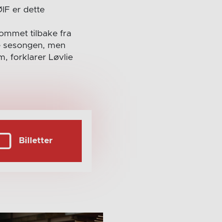
IF er dette
kommet tilbake fra
nne sesongen, men
m, forklarer Løvlie
Billetter