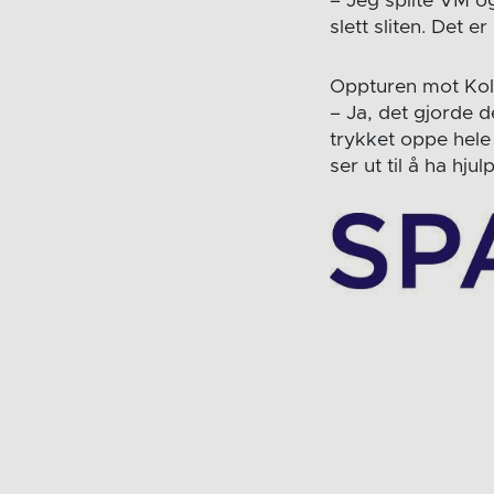
– Jeg spilte VM og 
slett sliten. Det 
Oppturen mot Kols
– Ja, det gjorde d
trykket oppe hele 
ser ut til å ha hjul