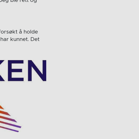
 Jeg ble rett og
 forsøkt å holde
 har kunnet. Det