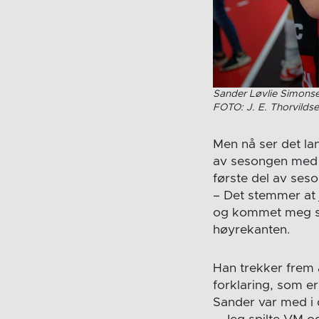
Sander Løvlie Simonse
FOTO: J. E. Thorvilds
Men nå ser det lan
av sesongen med f
første del av ses
– Det stemmer at 
og kommet meg sty
høyrekanten.
Han trekker frem a
forklaring, som er
Sander var med i