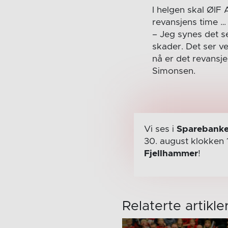
I helgen skal ØIF
revansjens time …
– Jeg synes det se
skader. Det ser ve
nå er det revansje
Simonsen.
Vi ses i
Sparebanke
30. august
klokken 
Fjellhammer
!
Relaterte artikle