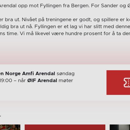
 Arendal opp mot Fyllingen fra Bergen. For Sander og Ø
r bra ut. Nivået på treningene er godt, og spillere er 
ldig bra ut nå. Fyllingen er et lag vi har slitt med de
ns time. Vi må likevel være hundre prosent for å ta de
n Norge Amfi Arendal
søndag
19:00
– når
ØIF Arendal
møter
r