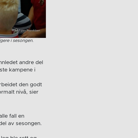
gere i sesongen.
innledet andre del
iste kampene i
arbeidet den godt
rmalt nivå, sier
le fall en
 del av sesongen.