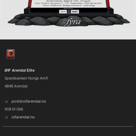
ØIF Arendal Elite
Sparebanken Norge Amfi
4848 Arendal
post@oifarendal.no
908 61 066
oifarendal.no