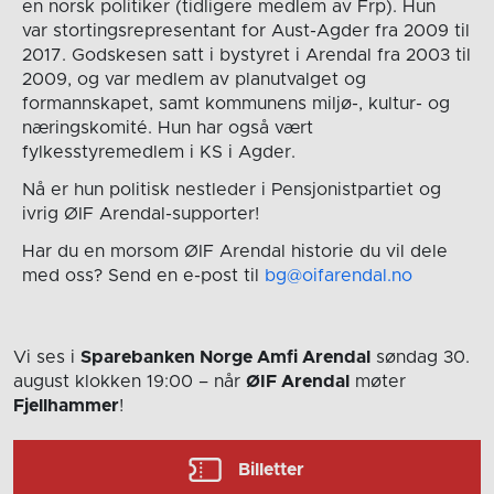
en norsk politiker (tidligere medlem av Frp). Hun
var stortingsrepresentant for Aust-Agder fra 2009 til
2017. Godskesen satt i bystyret i Arendal fra 2003 til
2009, og var medlem av planutvalget og
formannskapet, samt kommunens miljø-, kultur- og
næringskomité. Hun har også vært
fylkesstyremedlem i KS i Agder.
Nå er hun politisk nestleder i Pensjonistpartiet og
ivrig ØIF Arendal-supporter!
Har du en morsom ØIF Arendal historie du vil dele
med oss? Send en e-post til
bg@oifarendal.no
Vi ses i
Sparebanken Norge Amfi Arendal
søndag 30.
august
klokken 19:00
– når
ØIF Arendal
møter
Fjellhammer
!
Billetter