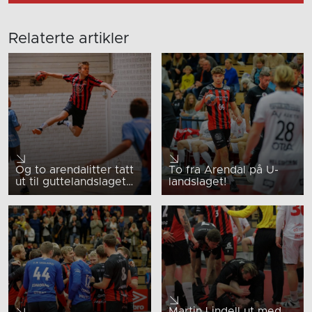
Relaterte artikler
Og to arendalitter tatt
To fra Arendal på U-
ut til guttelandslaget…
landslaget!
Martin Lindell ut med