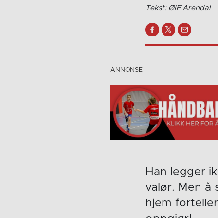
Tekst: ØIF Arendal
Han legger ik
valør. Men å 
hjem fortell