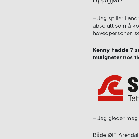
oppgjør!
– Jeg spiller i a
absolutt som å k
hovedpersonen se
Kenny hadde 7 se
muligheter hos ti
– Jeg gleder meg t
Både ØIF Arendal 