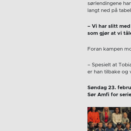
sørlendingene har 
langt ned på tabel
– Vi har slitt me
som gjør at vi tå
Foran kampen mot 
– Spesielt at Tobi
er han tilbake og 
Søndag 23. febru
Sør Amfi for ser