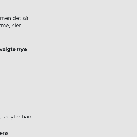
 men det så
me, sier
valgte nye
, skryter han.
mens