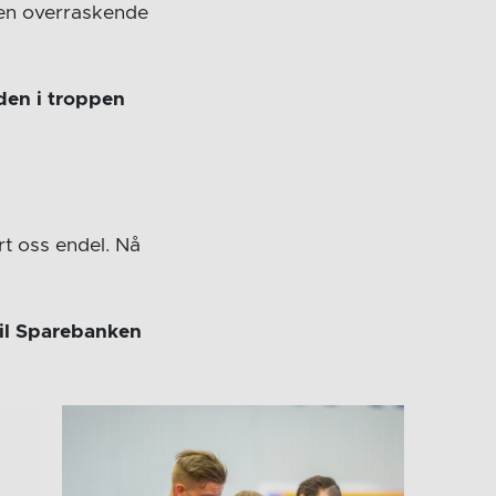
lsen overraskende
dden i troppen
rt oss endel. Nå
il Sparebanken