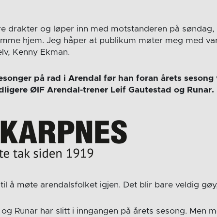
ndre drakter og løper inn med motstanderen på søndag,
omme hjem. Jeg håper at publikum møter meg med var
lv, Kenny Ekman.
songer på rad i Arendal før han foran årets sesong 
dligere ØIF Arendal-trener Leif Gautestad og Runar.
il å møte arendalsfolket igjen. Det blir bare veldig gøy
og Runar har slitt i inngangen på årets sesong. Men 