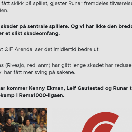
fått skikk på spillet, gjester Runar fremdeles tilvære
len.
d skader på sentrale spillere. Og vi har ikke den bre
ler et slikt skadeomfang.
ØIF Arendal ser det imidlertid bedre ut.
as (Rivesjö, red. anm) har gått lenge skadet har reduse
vi har fått mer sving på sakene.
ar kommer Kenny Ekman, Leif Gautestad og Runar t
iekamp i Rema1000-ligaen.