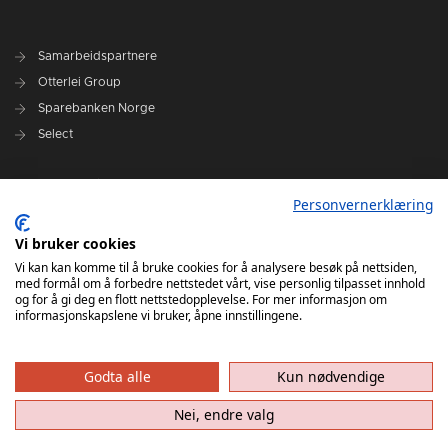
Samarbeidspartnere
Otterlei Group
Sparebanken Norge
Select
Nyhetsarkiv
Personvernerklæring
Terminliste
Spillerstall
Vi bruker cookies
Administrasjon
Vi kan kan komme til å bruke cookies for å analysere besøk på nettsiden,
med formål om å forbedre nettstedet vårt, vise personlig tilpasset innhold
Styret
og for å gi deg en flott nettstedopplevelse. For mer informasjon om
informasjonskapslene vi bruker, åpne innstillingene.
Godta alle
Kun nødvendige
Nei, endre valg