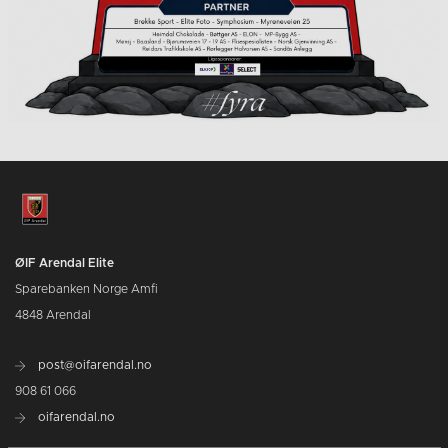
ØIF Arendal Elite
Sparebanken Norge Amfi
4848 Arendal
post@oifarendal.no
908 61 066
oifarendal.no