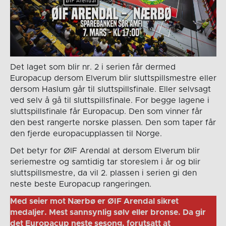
Det laget som blir nr. 2 i serien får dermed
Europacup dersom Elverum blir sluttspillsmestre eller
dersom Haslum går til sluttspillsfinale. Eller selvsagt
ved selv å gå til sluttspillsfinale. For begge lagene i
sluttspillsfinale får Europacup. Den som vinner får
den best rangerte norske plassen. Den som taper får
den fjerde europacupplassen til Norge.
Det betyr for ØIF Arendal at dersom Elverum blir
seriemestre og samtidig tar storeslem i år og blir
sluttspillsmestre, da vil 2. plassen i serien gi den
neste beste Europacup rangeringen.
Med seier mot Nærbø er ØIF Arendal sikret
medaljer. Mest sannsynlig sølv eller bronse. Da gir
det Europacup neste sesong, forutsatt at