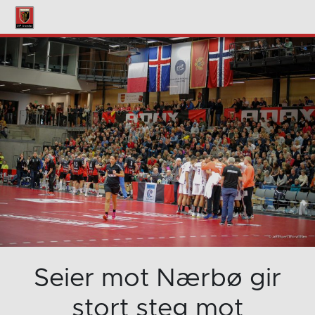
Seier mot Nærbø gir
stort steg mot