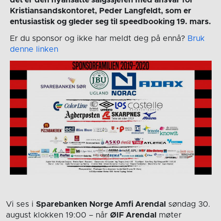
det er den nyansatte salgssjefen med ansvar for
Kristiansandskontoret, Peder Langfeldt, som er
entusiastisk og gleder seg til speedbooking 19. mars.
Er du sponsor og ikke har meldt deg på ennå?
Bruk
denne linken
Vi ses i
Sparebanken Norge Amfi Arendal
søndag 30.
august
klokken 19:00
– når
ØIF Arendal
møter