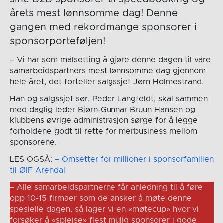
årets mest lønnsomme dag! Denne
gangen med rekordmange sponsorer i
sponsorporteføljen!
– Vi har som målsetting å gjøre denne dagen til våre
samarbeidspartners mest lønnsomme dag gjennom
hele året, det forteller salgssjef Jørn Holmestrand.
Han og salgssjef sør, Peder Langfeldt, skal sammen
med daglig leder Bjørn-Gunnar Bruun Hansen og
klubbens øvrige administrasjon sørge for å legge
forholdene godt til rette for merbusiness mellom
sponsorene.
LES OGSÅ:
– Omsetter for millioner i sponsorfamilien
til ØIF Arendal
– Alle samarbeidspartnerne får anledning til å føre
opp 10-15 firmaer som de ønsker å møte denne
spesielle dagen, så lager vi en «møtecup» hvor vi
forsøker å «spleise» flest mulig sponsorer i gode