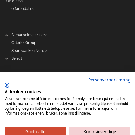
908 61 066
oifarendal.no
Samarbeidspartnere
Otterlei Group
Sparebanken Norge
Select
Nyhetsarkiv
Personvernerklæring
Terminliste
Spillerstall
Vi bruker cookies
Administrasjon
Vi kan kan komme til å bruke cookies for å analysere besøk på nettsiden,
med formål om å forbedre nettstedet vårt, vise personlig tilpasset innhold
Styret
og for å gi deg en flott nettstedopplevelse. For mer informasjon om
informasjonskapslene vi bruker, åpne innstillingene.
Godta alle
Kun nødvendige