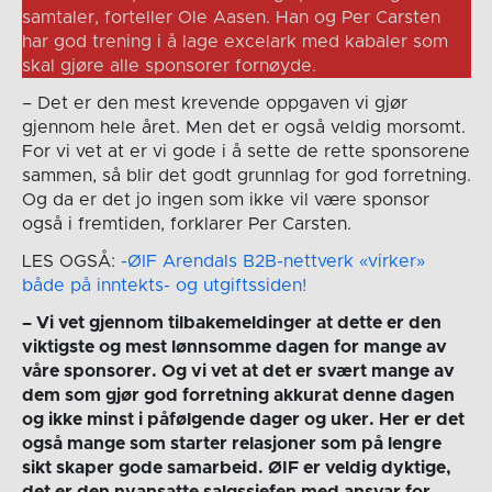
samtaler, forteller Ole Aasen. Han og Per Carsten
har god trening i å lage excelark med kabaler som
skal gjøre alle sponsorer fornøyde.
– Det er den mest krevende oppgaven vi gjør
gjennom hele året. Men det er også veldig morsomt.
For vi vet at er vi gode i å sette de rette sponsorene
sammen, så blir det godt grunnlag for god forretning.
Og da er det jo ingen som ikke vil være sponsor
også i fremtiden, forklarer Per Carsten.
LES OGSÅ:
-ØIF Arendals B2B-nettverk «virker»
både på inntekts- og utgiftssiden!
– Vi vet gjennom tilbakemeldinger at dette er den
viktigste og mest lønnsomme dagen for mange av
våre sponsorer. Og vi vet at det er svært mange av
dem som gjør god forretning akkurat denne dagen
og ikke minst i påfølgende dager og uker. Her er det
også mange som starter relasjoner som på lengre
sikt skaper gode samarbeid. ØIF er veldig dyktige,