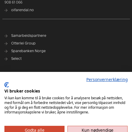
908 61 066
oifarendal.no
Samarbeidspartnere
Otterlei Group
Sparebanken Norge
Select
Nyhetsarkiv
Personvernerklæring
Terminliste
Spillerstall
Vi bruker cookies
Administrasjon
Vi kan kan komme til å bruke cookies for å analysere besøk på nettsiden,
med formål om å forbedre nettstedet vårt, vise personlig tilpasset innhold
Styret
og for å gi deg en flott nettstedopplevelse. For mer informasjon om
informasjonskapslene vi bruker, åpne innstillingene.
Godta alle
Kun nødvendige