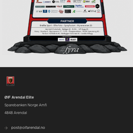
ØIF Arendal Elite
Sparebanken Norge Amfi
4848 Arendal
post@oifarendal.no