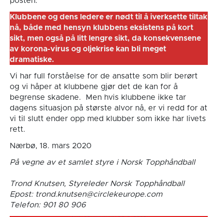
posten.
Klubbene og dens ledere er nødt til å iverksette tiltak
nå, både med hensyn klubbens eksistens på kort
sikt, men også på litt lengre sikt, da konsekvensene
av korona-virus og oljekrise kan bli meget
dramatiske.
Vi har full forståelse for de ansatte som blir berørt
og vi håper at klubbene gjør det de kan for å
begrense skadene. Men hvis klubbene ikke tar
dagens situasjon på største alvor nå, er vi redd for at
vi til slutt ender opp med klubber som ikke har livets
rett.
Nærbø, 18. mars 2020
På vegne av et samlet styre i Norsk Topphåndball
Trond Knutsen, Styreleder Norsk Topphåndball
Epost: trond.knutsen@circlekeurope.com
Telefon: 901 80 906