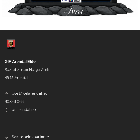
ØIF Arendal Elite
Sparebanken Norge Amfi
4848 Arendal
post@oifarendal.no
908 61 066
oifarendal.no
Samarbeidspartnere