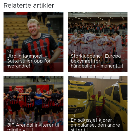
Relaterte artikler
Utrolig lagmoral: –
Storklubbene i Europa
Gutta stiller opp for
bekymret for
hverandre!
håndballen – maner [...]
En salgssjef kjører
ØIF Arendal inviterer til
ambulanse, den andre
«digital» [...]
sitter i [...]