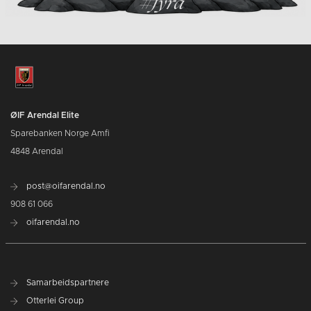
ØIF Arendal Elite
Sparebanken Norge Amfi
4848 Arendal
post@oifarendal.no
908 61 066
oifarendal.no
Samarbeidspartnere
Otterlei Group