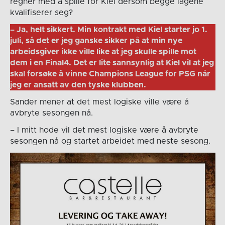
regner med å spille for Kiel dersom begge lagene
kvalifiserer seg?
– Ja, helt sikkert. Min kontrakt med Kiel starter jo 1.
juli, så det er jeg ganske sikker på at min nye
arbeidsgiver ikke ville like at jeg skulle spille mot
dem i en Final4. Det er lite sannsynlig at Kiel vil at jeg
skal forsøke å vinne Champions League for PSG når
jeg er ansatt av den tyske klubben.
Sander mener at det mest logiske ville være å
avbryte sesongen nå.
– I mitt hode vil det mest logiske være å avbryte
sesongen nå og startet arbeidet med neste sesong.