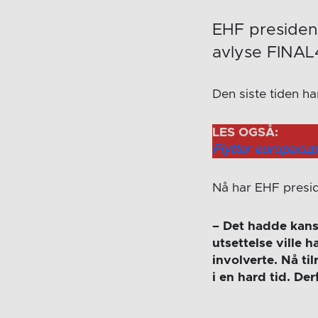
EHF president
avlyse FINAL
Den siste tiden h
LES OGSÅ:
Flytter europacup
Nå har EHF presi
– Det hadde kansk
utsettelse ville 
involverte. Nå ti
i en hard tid. De