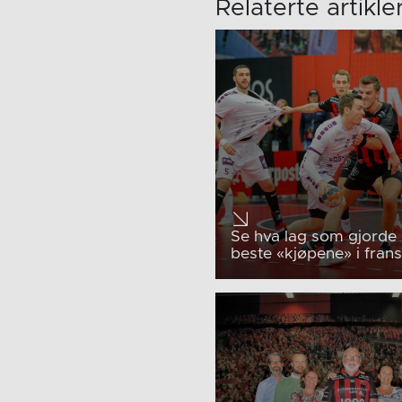
Relaterte artikle
Se hva lag som gjorde
beste «kjøpene» i frans