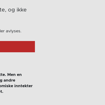
te, og ikke
er avlyses.
tte. Men en
og andre
nomiske inntekter
t.