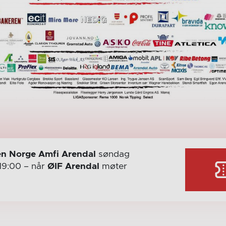
n Norge Amfi Arendal
søndag
19:00
– når
ØIF Arendal
møter