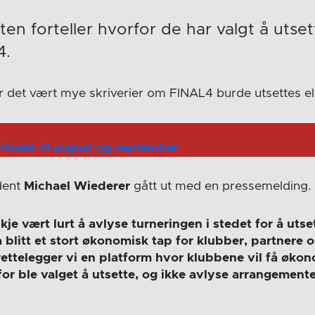
en forteller hvorfor de har valgt å utset
4.
ar det vært mye skriverier om FINAL4 burde utsettes ell
finaler til august og september
dent
Michael Wiederer
gått ut med en pressemelding.
je vært lurt å avlyse turneringen i stedet for å utse
ha blitt et stort økonomisk tap for klubber, partnere 
lrettelegger vi en platform hvor klubbene vil få øko
rfor ble valget å utsette, og ikke avlyse arrangemente