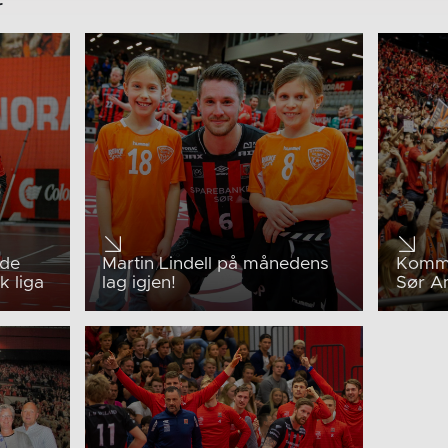
r
 de
Martin Lindell på månedens
Kommu
k liga
lag igjen!
Sør Am