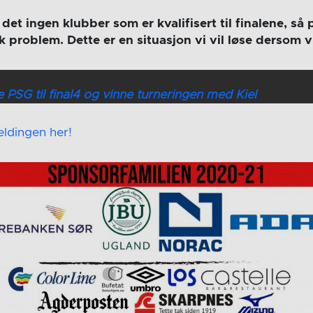
 det ingen klubber som er kvalifisert til finalene, så
sk problem.
Dette er en situasjon vi vil løse dersom 
 PSG til final4 og vinne turneringen med Kiel
ldingen her!