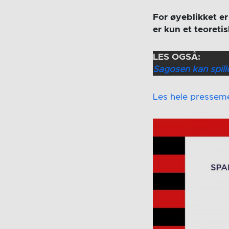
For øyeblikket er
er kun et teoreti
LES OGSÅ:
Sagosen kan spille
Les hele presseme