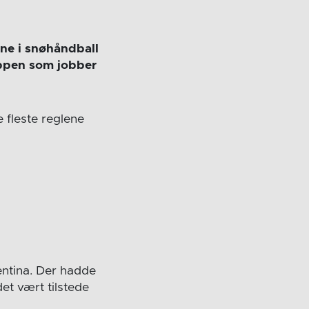
ene i snøhåndball
ruppen som jobber
 fleste reglene
entina. Der hadde
et vært tilstede