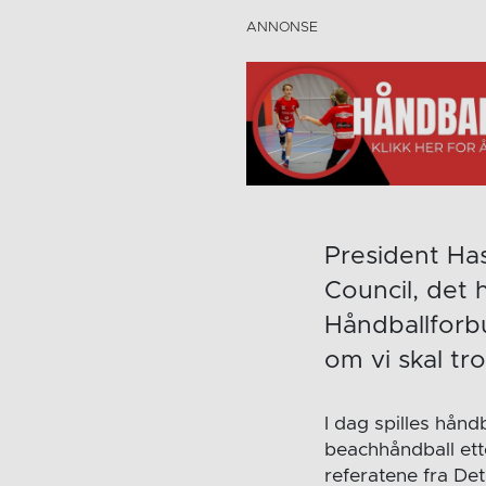
President Ha
Council, det 
Håndballforbu
om vi skal tr
I dag spilles håndb
beachhåndball ette
referatene fra De