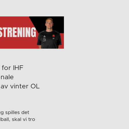
 for IHF
onale
 av vinter OL
gg spilles det
ll, skal vi tro