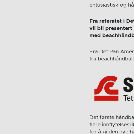
entusiastisk og hå
Fra referatet i D
vil bli presenter
med beachhåndba
Fra Det Pan Ameri
fra beachhåndball
Det første håndba
flere innflytelse
for å gi den nye