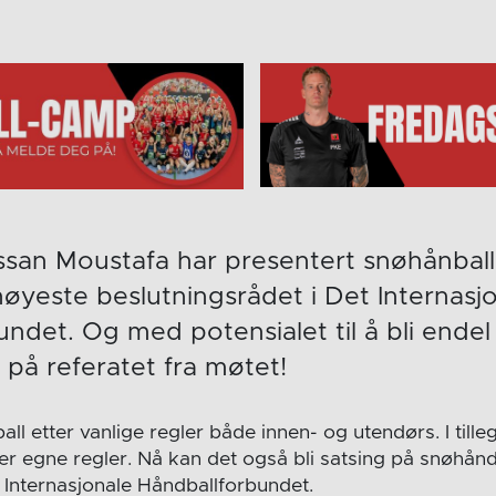
ssan Moustafa har presentert snøhånball
høyeste beslutningsrådet i Det Internasj
ndet. Og med potensialet til å bli endel
o på referatet fra møtet!
all etter vanlige regler både innen- og utendørs. I tille
r egne regler. Nå kan det også bli satsing på snøhåndba
t Internasjonale Håndballforbundet.