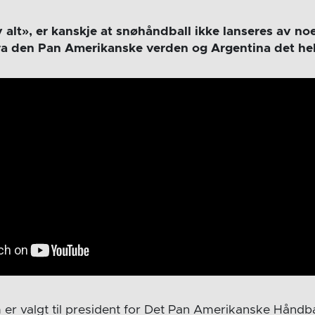
 alt», er kanskje at snøhåndball ikke lanseres av n
fra den Pan Amerikanske verden og Argentina det hel
er valgt til president for Det Pan Amerikanske Håndba