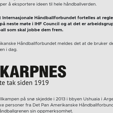
per å eksportere ideen til hele håndballverden.
et Internasjonale Håndballforbundet fortelles at regl
t på neste møte i IHF Council og at det er arbeidsg
ll som skal jobbe dem frem.
kanske Håndballforbundet meldes det at de bruker de
en i dag.
llkampen på snø skjedde i 2013 i bbyen Ushuaia i Arg
srike personer fra Det Pan Amerikanske Håndballforbund
 håndballgrenen sin oppmerksomhet.