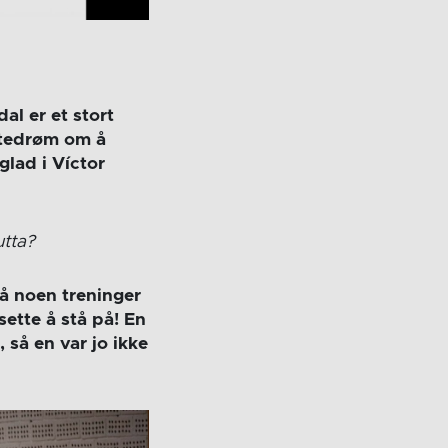
al er et stort
uttedrøm om å
glad i Víctor
utta?
på noen treninger
sette å stå på! En
 så en var jo ikke