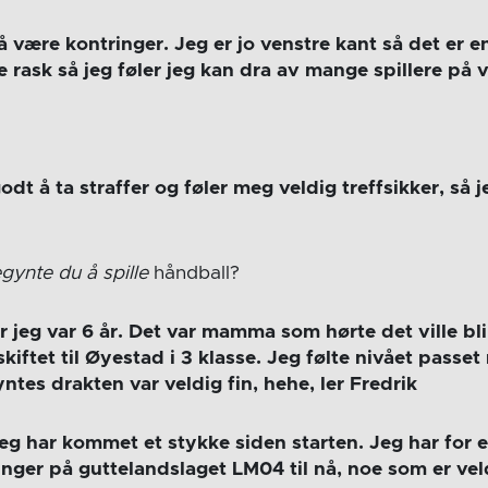
å være kontringer. Jeg er jo venstre kant så det er en
e rask så jeg føler jeg kan dra av mange spillere på 
odt å ta straffer og føler meg veldig treffsikker, så j
gynte du å spille
håndball?
 jeg var 6 år. Det var mamma som hørte det ville bli
skiftet til Øyestad i 3 klasse. Jeg følte nivået passe
 syntes drakten var veldig fin, hehe, ler Fredrik
 jeg har kommet et stykke siden starten. Jeg har for
inger på guttelandslaget LM04 til nå, noe som er ve