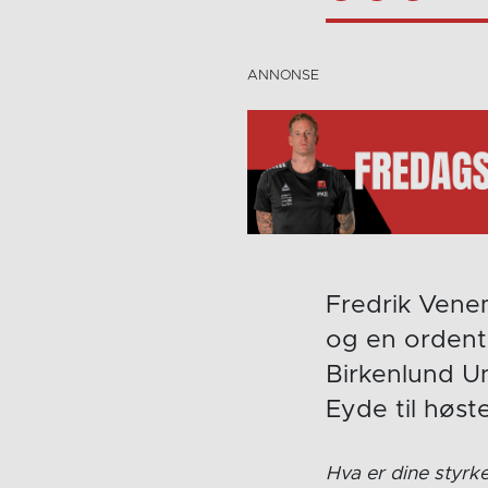
Fredrik Venem
og en ordentl
Birkenlund U
Eyde til høst
Hva er dine styrk