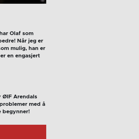
g har Olaf som
bedre! Når jeg er
som mulig, han er
ier en engasjert
av ØIF Arendals
s problemer med å
e begynner!