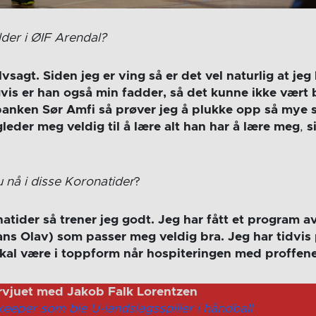
lder i ØIF Arendal?
lvsagt. Siden jeg er ving så er det vel naturlig at je
igvis er han også min fadder, så det kunne ikke vært 
anken Sør Amfi så prøver jeg å plukke opp så mye 
gleder meg veldig til å lære alt han har å lære meg
,
s
 nå i disse Koronatider
?
natider så trener jeg godt. Jeg har fått et program 
Hans Olav) som passer meg veldig bra. Jeg har tidvi
g skal være i toppform når hospiteringen med proffen
rvjuet med Jakob Falk Lorentzen
keeper som ble U-landslagsspiller i håndball