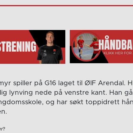
yr spiller på G16 laget til ØIF Arendal. H
ig lynving nede på venstre kant. Han gå
ngdomsskole, og har søkt toppidrett hå
en.
er
?