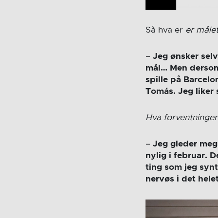
Så hva er
er målet 
–
Jeg ønsker selv
mål… Men dersom 
spille på Barcelon
Tomás. Jeg liker 
Hva forventninge
–
Jeg gleder meg 
nylig i februar. 
ting som jeg synt
nervøs i det hele