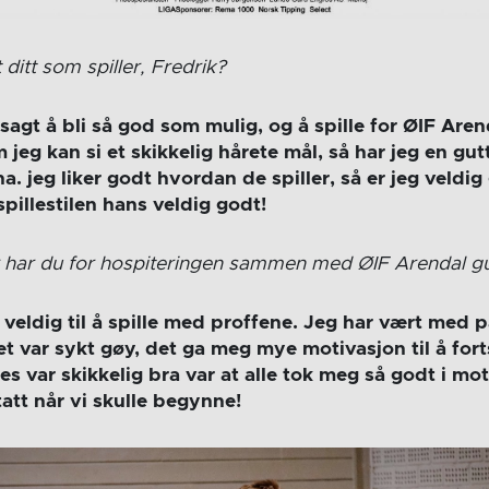
ditt som spiller, Fredrik?
sagt å bli så god som mulig, og å spille for ØIF Arend
jeg kan si et skikkelig hårete mål, så har jeg en g
a. jeg liker godt hvordan de spiller, så er jeg veldig 
spillestilen hans veldig godt!
r har du for hospiteringen sammen med ØIF Arendal g
veldig til å spille med proffene. Jeg har vært med 
Det var sykt gøy, det ga meg mye motivasjon til å fort
es var skikkelig bra var at alle tok meg så godt i mot,
tatt når vi skulle begynne!