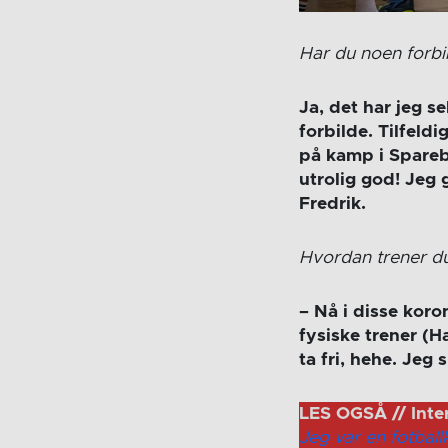
Har du noen forbi
Ja, det har jeg se
forbilde. Tilfeld
på kamp i Spareb
utrolig god! Jeg 
Fredrik.
Hvordan trener du
– Nå i disse koro
fysiske trener (
ta fri, hehe. Je
LES OGSÅ // Inte
Jeg var en fotball