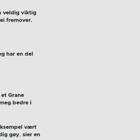
 veldig viktig
vei fremover.
eg har en del
 et Grane
t meg bedre i
 eksempel vært
ldig gøy
,
sier en