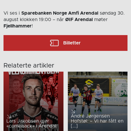
Vi ses i
Sparebanken Norge Amfi Arendal
søndag 30.
august
klokken 19:00
– når
ØIF Arendal
møter
Fjellhammer
!
Billetter
Relaterte artikler
André Jørgensen
Lars Jakobsen gjør
Hofstøl: – Vi har fått en
«comeback» i Arendal!
[...]