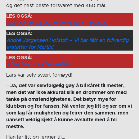
og det nest beste forsvaret med 460 mål.
LES OGSÅ:
Lars Jakobsen gjør «comeback» i Arendal!
LES OGSÅ:
André Jørgensen Hofstøl: – Vi har fått en fullverdig
erstatter for Martin!
LES OGSÅ:
– Det føles helt fantastisk!
Lars var selv svært fornøyd!
– Ja, det var selvfølgelig gøy å bli kåret til mester,
men det var ikke akkurat slik en drømmer om med
tanke på omstendighetene. Det betyr mye for
klubben og for fansen. Nå venter jeg litt og ser om vi
som lag får muligheten og feirer den sammen, men
uansett veldig kjekt å kunne avslutte med å bli
mestre.
Han ler litt og legger til…