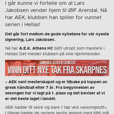
I går kunne vi fortelle om at Lars
Jakobsen vender hjem til ØIF Arendal. Nå
har AEK, klubben han spiller for vunnet
serien i Hellas!
Det går fort mellom de gode nyhetene for vår nyeste
signering, Lars Jakobsen.
Nå har
A.E.K. Athens HC
blitt utropt som mestere i
Hellas! Det melder klubben på sine hjemmesider.
– AEK vant mesterskapet og er tilbake på toppen av
gresk håndball etter 7 år. Fra begynnelsen av
sesongen har vi lagt på 1. plass og det beviser at vi
er det beste laget i landet.
AEK hadde 19 seire og bare 1 tap ved «sesongslutt».
I tillegg hadde de seriens beste angrep med 686 mål