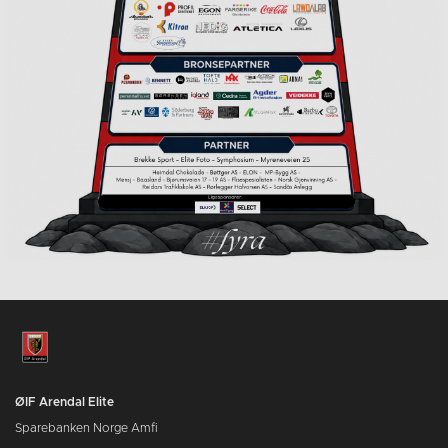
ØIF Arendal Elite
Sparebanken Norge Amfi