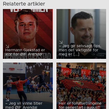
Relaterte artikler
– Jeg gir selvsagt tips,
Hermann Gjekstad er
men det viktigste for
klar for ØIF Arendal
meg er [...]
– Jeg vil vinne titler
Her er forutsetningene
med ØIF Arendal
for seriestart i august!