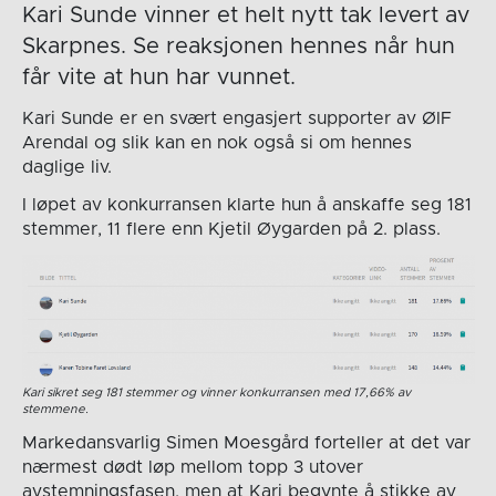
Kari Sunde vinner et helt nytt tak levert av
Skarpnes. Se reaksjonen hennes når hun
får vite at hun har vunnet.
Kari Sunde er en svært engasjert supporter av ØIF
Arendal og slik kan en nok også si om hennes
daglige liv.
I løpet av konkurransen klarte hun å anskaffe seg 181
stemmer, 11 flere enn Kjetil Øygarden på 2. plass.
Kari sikret seg 181 stemmer og vinner konkurransen med 17,66% av
stemmene.
Markedansvarlig Simen Moesgård forteller at det var
nærmest dødt løp mellom topp 3 utover
avstemningsfasen, men at Kari begynte å stikke av