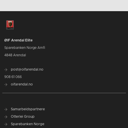
ØIF Arendal Elite
Sparebanken Norge Amfi
4848 Arendal
post@oifarendal.no
908 61 066
oifarendal.no
Samarbeidspartnere
Otterlei Group
Sparebanken Norge