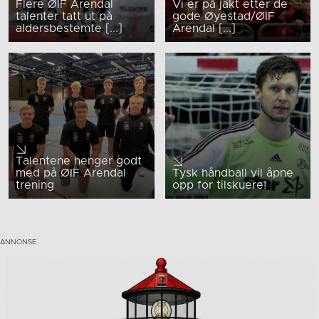
Flere ØIF Arendal
Vi er på jakt etter de
talenter tatt ut på
gode Øyestad/ØIF
aldersbestemte [...]
Arendal [...]
Talentene henger godt
med på ØIF Arendal
Tysk håndball vil åpne
trening
opp for tilskuere!