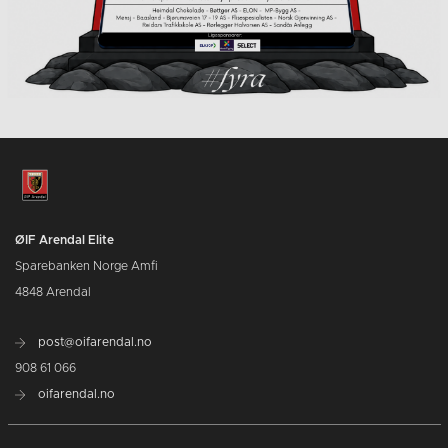
ØIF Arendal Elite
Sparebanken Norge Amfi
4848 Arendal
post@oifarendal.no
908 61 066
oifarendal.no