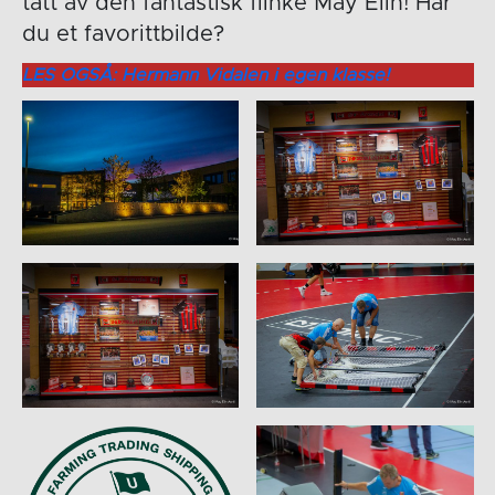
tatt av den fantastisk flinke May Elin! Har
du et favorittbilde?
LES OGSÅ: Hermann Vidalen i egen klasse!