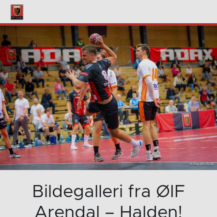
Bildegalleri fra ØIF
Arendal – Halden!