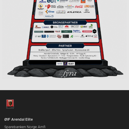
ØIF Arendal Elite
Sparebanken Norge Amfi