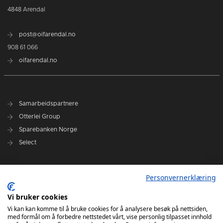
4848 Arendal
post@oifarendal.no
908 61 066
oifarendal.no
Samarbeidspartnere
Otterlei Group
Sparebanken Norge
Select
Nyhetsarkiv
Personvernerklæring
Terminliste
Spillerstall
Vi bruker cookies
Administrasjon
Vi kan kan komme til å bruke cookies for å analysere besøk på nettsiden,
med formål om å forbedre nettstedet vårt, vise personlig tilpasset innhold
Styret