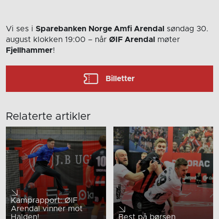
Vi ses i
Sparebanken Norge Amfi Arendal
søndag 30.
august
klokken 19:00
– når
ØIF Arendal
møter
Fjellhammer
!
Billetter
Relaterte artikler
Kamprapport: ØIF
Arendal vinner mot
Halden!
Best på børsen