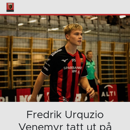
Fredrik Urquzio
Venemyr tatt ut på