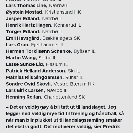
Lars Thomas Line,
Nærbø IL
Øystein Mostad,
Kristiansund HK
Jesper Edland,
Nærbø IL
Henrik Hartz Hagen,
Konnerud IL
Torger Edland,
Nærbø IL
Emil Havsgård,
Bækkelagets SK
Lars Gran,
Fjellhammer IL
Herman Torkilsønn Schanke,
Byåsen IL
Martin Wang,
Selbu IL
Lasse Sunde Lid,
Haslum IL
Patrick Helland Anderson,
Ski IL
Mathias Riis Singdahlsen,
Runar IL
Sondre Ovid Skovli,
Vestre Bærum HK
Lars Eirik Larsen,
Nærbø IL
Henning Reitan,
Charlottenlund SK
– Det er veldig gøy å bli tatt ut til landslaget. Jeg
legger ned veldig mye tid til trening og håndball, så
når man blir plukket ut til landslagssamling smaker
det ekstra godt. Det motiverer veldig, sier Fredrik