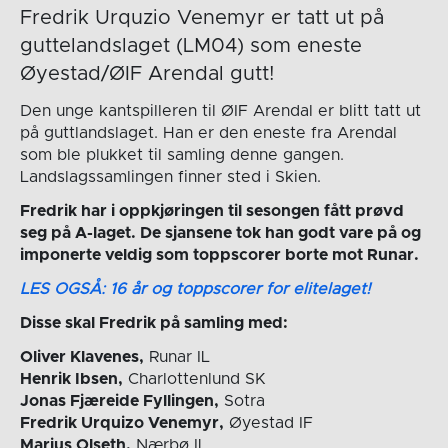
Fredrik Urquzio Venemyr er tatt ut på
guttelandslaget (LM04) som eneste
Øyestad/ØIF Arendal gutt!
Den unge kantspilleren til ØIF Arendal er blitt tatt ut
på guttlandslaget. Han er den eneste fra Arendal
som ble plukket til samling denne gangen.
Landslagssamlingen finner sted i Skien.
Fredrik har i oppkjøringen til sesongen fått prøvd
seg på A-laget. De sjansene tok han godt vare på og
imponerte veldig som toppscorer borte mot Runar.
LES OGSÅ: 16 år og toppscorer for elitelaget!
Disse skal Fredrik på samling med:
Oliver Klavenes,
Runar IL
Henrik Ibsen,
Charlottenlund SK
Jonas Fjæreide Fyllingen,
Sotra
Fredrik Urquizo Venemyr,
Øyestad IF
Marius Olseth,
Nærbø IL