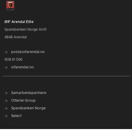
ØIF Arendal Elite
Sparebanken Norge Amfi
4848 Arendal
post@oifarendal.no
908 61 066
oifarendal.no
Samarbeidspartnere
Otterlei Group
Sparebanken Norge
Select
Nyhetsarkiv