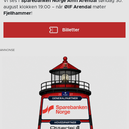
Vi ses i
Sparebanken Norge Amfi Arendal
søndag 30.
august
klokken 19:00
– når
ØIF Arendal
møter
Fjellhammer
!
Billetter