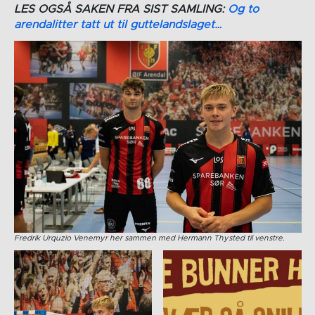
LES OGSÅ SAKEN FRA SIST SAMLING:
Og to
arendalitter tatt ut til guttelandslaget…
Fredrik Urquzio Venemyr her sammen med Hermann Thysted til venstre.