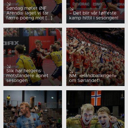
Søndag møter ØIF
Arendal laget vi tar
– Det blir vår tøffeste
færre poeng mot [...]
kamp hittil i sesongen!
Slik har helgens
motstandere åpnet
NM: «Håndballkrigen»
sesongen
om Sørlandet!