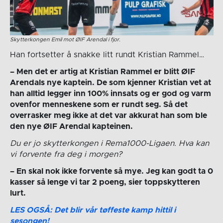
Skytterkongen Emil mot ØIF Arendal i fjor.
Han fortsetter å snakke litt rundt Kristian Rammel…
– Men det er artig at Kristian Rammel er blitt ØIF
Arendals nye kaptein. De som kjenner Kristian vet at
han alltid legger inn 100% innsats og er god og varm
ovenfor menneskene som er rundt seg. Så det
overrasker meg ikke at det var akkurat han som ble
den nye ØIF Arendal kapteinen.
Du er jo skytterkongen i Rema1000-Ligaen. Hva kan
vi forvente fra deg i morgen?
– En skal nok ikke forvente så mye. Jeg kan godt ta 0
kasser så lenge vi tar 2 poeng, sier toppskytteren
lurt.
LES OGSÅ: Det blir vår tøffeste kamp hittil i
sesongen!