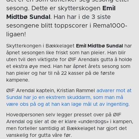
sesong. Dette er skytterskogen
Emil
Midtbø Sundal
. Han har i de 3 siste
sesongene blitt toppscorer i Rema1000-
ligaen!
Skytterkongen i Bækkelaget
Emil Midtbø Sundal
har
åpnet sesongen like friskt som han pleier. Han blir
uten tvil den viktigste for ØIF Arendals gutta å holde
et ekstra øye med. Han har åpnet årets sesong som
han pleier og har til nå 22 kasser på de første
kampene.
ØIF Arendal kaptein, Kristian Rammel
advarer mot at
Sundal har jo en ekstrem skuddarm, som man må
være obs på og at han kan lage mål ut av ingenting.
Hovedpersonen selv legger presset over på ØIF
Arendal og sier at de er klare «underdogs» i kampen,
men forteller samtidig at Bækkelaget har gjort det
vanskelig for gutta våre før.