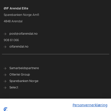
ØIF Arendal Elite
Sparebanken Norge Amfi
4848 Arendal
post@oifarendal.no
908 61 066
oifarendal.no
Samarbeidspartnere
Otterlei Group
Sparebanken Norge
Select
Nyhetsarkiv
Personvernerklæring
Terminliste