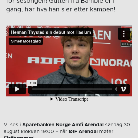
for sesongen! Gutten fra Bamble er i
gang, hør hva han sier etter kampen!
Vi ses i
Sparebanken Norge Amfi Arendal
søndag 30.
august
klokken 19:00
– når
ØIF Arendal
møter