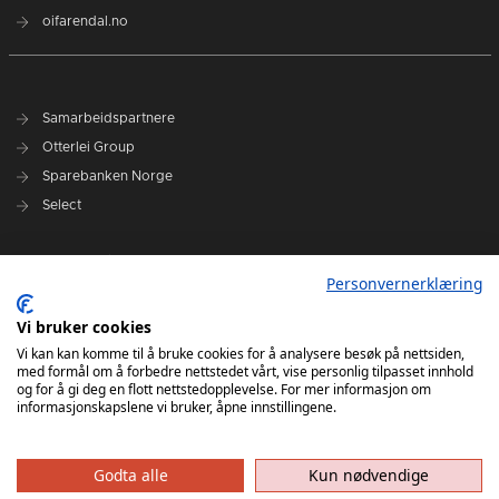
oifarendal.no
Samarbeidspartnere
Otterlei Group
Sparebanken Norge
Select
Nyhetsarkiv
Personvernerklæring
Terminliste
Spillerstall
Vi bruker cookies
Administrasjon
Vi kan kan komme til å bruke cookies for å analysere besøk på nettsiden,
med formål om å forbedre nettstedet vårt, vise personlig tilpasset innhold
Styret
og for å gi deg en flott nettstedopplevelse. For mer informasjon om
informasjonskapslene vi bruker, åpne innstillingene.
Godta alle
Kun nødvendige