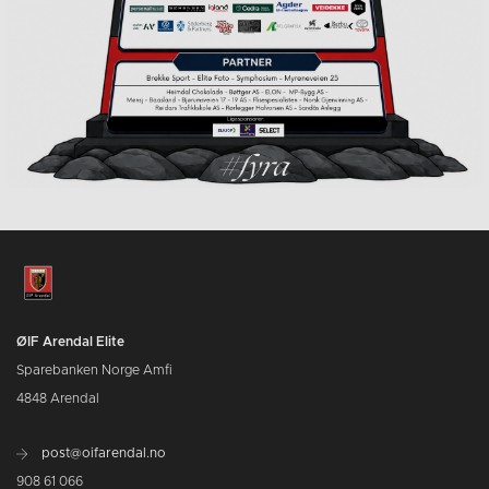
ØIF Arendal Elite
Sparebanken Norge Amfi
4848 Arendal
post@oifarendal.no
908 61 066