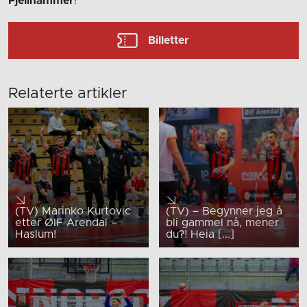
Fjellhammer
!
Billetter
Relaterte artikler
(TV) Marinko Kurtovic
(TV) – Begynner jeg å
etter ØIF Arendal –
bli gammel nå, mener
Haslum!
du?! Heia [...]