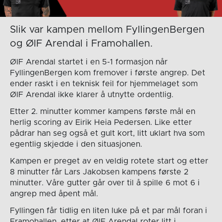
Slik var kampen mellom FyllingenBergen
og ØIF Arendal i Framohallen.
ØIF Arendal startet i en 5-1 formasjon når
FyllingenBergen kom fremover i første angrep. Det
ender raskt i en teknisk feil for hjemmelaget som
ØIF Arendal ikke klarer å utnytte ordentlig.
Etter 2. minutter kommer kampens første mål en
herlig scoring av Eirik Heia Pedersen. Like etter
pådrar han seg også et gult kort, litt uklart hva som
egentlig skjedde i den situasjonen.
Kampen er preget av en veldig rotete start og etter
8 minutter får Lars Jakobsen kampens første 2
minutter. Våre gutter går over til å spille 6 mot 6 i
angrep med åpent mål.
Fyllingen får tidlig en liten luke på et par mål foran i
Framohallen, etter at ØIF Arendal roter litt i