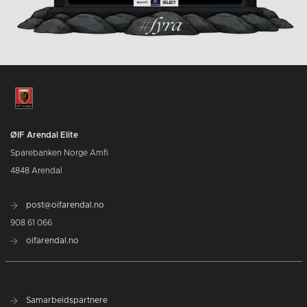
ØIF Arendal Elite
Sparebanken Norge Amfi
4848 Arendal
post@oifarendal.no
908 61 066
oifarendal.no
Samarbeidspartnere