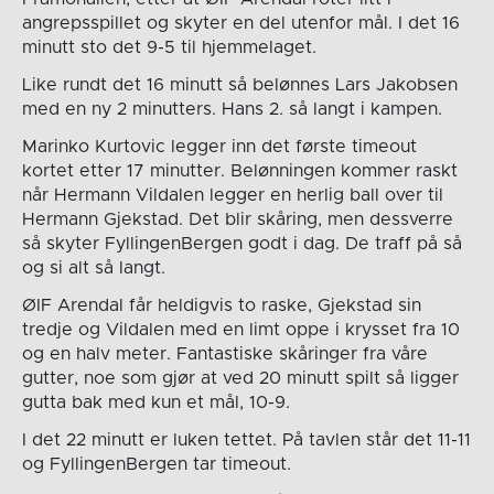
angrepsspillet og skyter en del utenfor mål. I det 16
minutt sto det 9-5 til hjemmelaget.
Like rundt det 16 minutt så belønnes Lars Jakobsen
med en ny 2 minutters. Hans 2. så langt i kampen.
Marinko Kurtovic legger inn det første timeout
kortet etter 17 minutter. Belønningen kommer raskt
når Hermann Vildalen legger en herlig ball over til
Hermann Gjekstad. Det blir skåring, men dessverre
så skyter FyllingenBergen godt i dag. De traff på så
og si alt så langt.
ØIF Arendal får heldigvis to raske, Gjekstad sin
tredje og Vildalen med en limt oppe i krysset fra 10
og en halv meter. Fantastiske skåringer fra våre
gutter, noe som gjør at ved 20 minutt spilt så ligger
gutta bak med kun et mål, 10-9.
I det 22 minutt er luken tettet. På tavlen står det 11-11
og FyllingenBergen tar timeout.