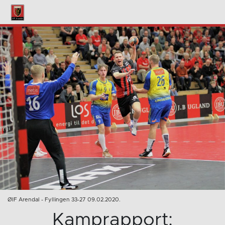
ØIF Arendal - Fyllingen 33-27 09.02.2020.
Kamprapport: