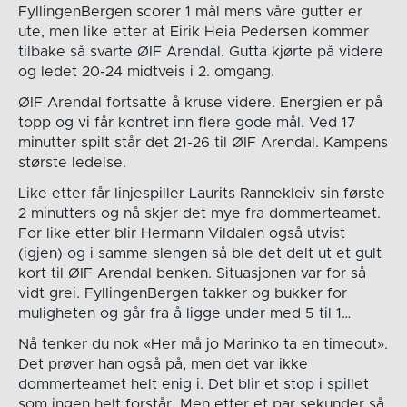
FyllingenBergen scorer 1 mål mens våre gutter er
ute, men like etter at Eirik Heia Pedersen kommer
tilbake så svarte ØIF Arendal. Gutta kjørte på videre
og ledet 20-24 midtveis i 2. omgang.
ØIF Arendal fortsatte å kruse videre. Energien er på
topp og vi får kontret inn flere gode mål. Ved 17
minutter spilt står det 21-26 til ØIF Arendal. Kampens
største ledelse.
Like etter får linjespiller Laurits Rannekleiv sin første
2 minutters og nå skjer det mye fra dommerteamet.
For like etter blir Hermann Vildalen også utvist
(igjen) og i samme slengen så ble det delt ut et gult
kort til ØIF Arendal benken. Situasjonen var for så
vidt grei. FyllingenBergen takker og bukker for
muligheten og går fra å ligge under med 5 til 1…
Nå tenker du nok «Her må jo Marinko ta en timeout».
Det prøver han også på, men det var ikke
dommerteamet helt enig i. Det blir et stop i spillet
som ingen helt forstår. Men etter et par sekunder så