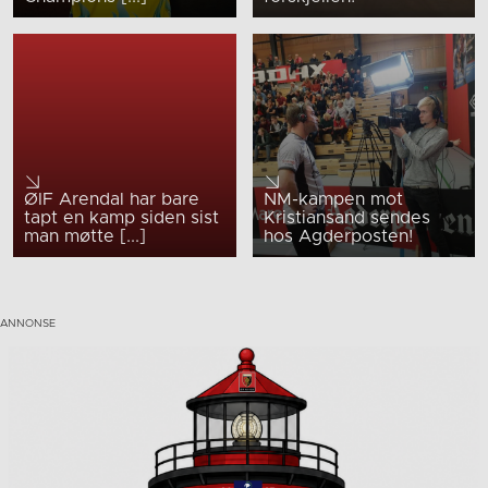
ØIF Arendal har bare
NM-kampen mot
tapt en kamp siden sist
Kristiansand sendes
man møtte [...]
hos Agderposten!