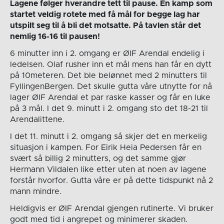
Lagene følger hverandre tett til pause. En kamp som
startet veldig rotete med få mål for begge lag har
utspilt seg til å bli det motsatte. På tavlen står det
nemlig 16-16 til pausen!
6 minutter inn i 2. omgang er ØIF Arendal endelig i
ledelsen. Olaf rusher inn et mål mens han får en dytt
på 10meteren. Det ble belønnet med 2 minutters til
FyllingenBergen. Det skulle gutta våre utnytte for nå
lager ØIF Arendal et par raske kasser og får en luke
på 3 mål. I det 9. minutt i 2. omgang sto det 18-21 til
Arendalittene.
I det 11. minutt i 2. omgang så skjer det en merkelig
situasjon i kampen. For Eirik Heia Pedersen får en
svært så billig 2 minutters, og det samme gjør
Hermann Vildalen like etter uten at noen av lagene
forstår hvorfor. Gutta våre er på dette tidspunkt nå 2
mann mindre.
Heldigvis er ØIF Arendal gjengen rutinerte. Vi bruker
godt med tid i angrepet og minimerer skaden.