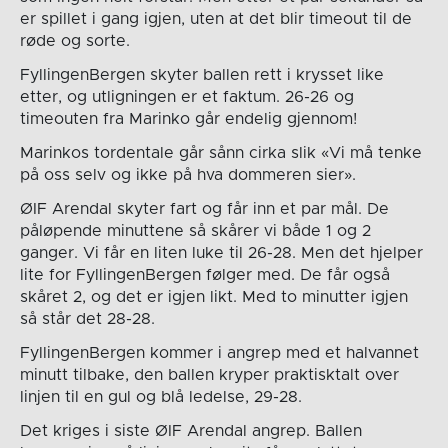
er spillet i gang igjen, uten at det blir timeout til de
røde og sorte.
FyllingenBergen skyter ballen rett i krysset like
etter, og utligningen er et faktum. 26-26 og
timeouten fra Marinko går endelig gjennom!
Marinkos tordentale går sånn cirka slik «Vi må tenke
på oss selv og ikke på hva dommeren sier».
ØIF Arendal skyter fart og får inn et par mål. De
påløpende minuttene så skårer vi både 1 og 2
ganger. Vi får en liten luke til 26-28. Men det hjelper
lite for FyllingenBergen følger med. De får også
skåret 2, og det er igjen likt. Med to minutter igjen
så står det 28-28.
FyllingenBergen kommer i angrep med et halvannet
minutt tilbake, den ballen kryper praktisktalt over
linjen til en gul og blå ledelse, 29-28.
Det kriges i siste ØIF Arendal angrep. Ballen