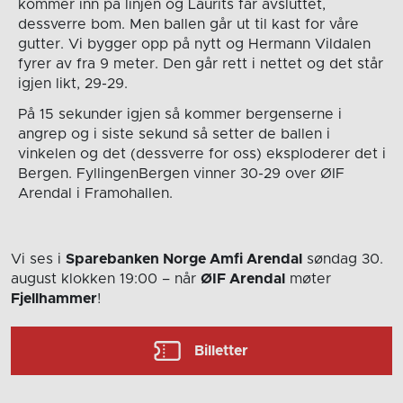
kommer inn på linjen og Laurits får avsluttet,
dessverre bom. Men ballen går ut til kast for våre
gutter. Vi bygger opp på nytt og Hermann Vildalen
fyrer av fra 9 meter. Den går rett i nettet og det står
igjen likt, 29-29.
På 15 sekunder igjen så kommer bergenserne i
angrep og i siste sekund så setter de ballen i
vinkelen og det (dessverre for oss) eksploderer det i
Bergen. FyllingenBergen vinner 30-29 over ØIF
Arendal i Framohallen.
Vi ses i
Sparebanken Norge Amfi Arendal
søndag 30.
august
klokken 19:00
– når
ØIF Arendal
møter
Fjellhammer
!
Billetter