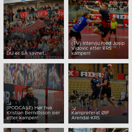
(TV) Intervju med Josip
Vidovic etter KRS
DU er SÅ savnet…
kampen!
(PODCAST) Hør hva
Kristian Berndtsson sier
Kampreferat ØIF
etter kampen!
Arendal-KRS