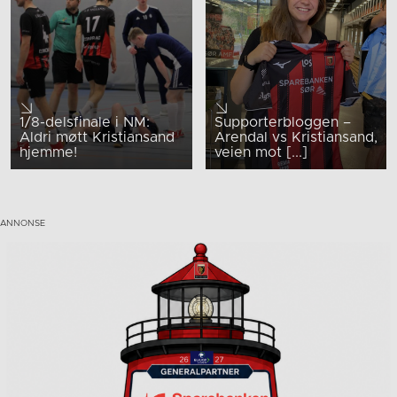
1/8-delsfinale i NM:
Supporterbloggen –
Aldri møtt Kristiansand
Arendal vs Kristiansand,
hjemme!
veien mot [...]