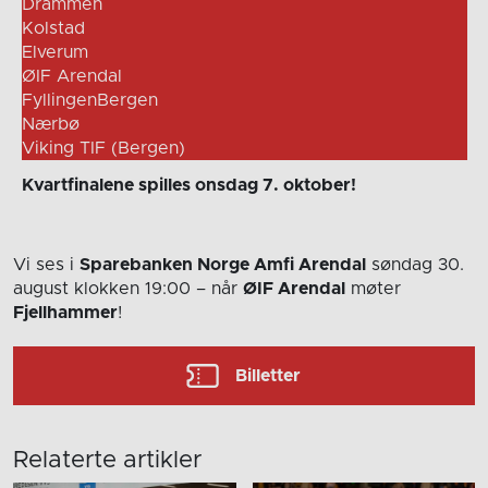
Drammen
Kolstad
Elverum
ØIF Arendal
FyllingenBergen
Nærbø
Viking TIF (Bergen)
Kvartfinalene spilles onsdag 7. oktober!
Vi ses i
Sparebanken Norge Amfi Arendal
søndag 30.
august
klokken 19:00
– når
ØIF Arendal
møter
Fjellhammer
!
Billetter
Relaterte artikler