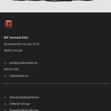
ØIF Arendal Elite
Sparebanken Norge Amfi
4848 Arendal
post@oifarendal.no
908 61 066
oifarendal.no
Samarbeidspartnere
Otterlei Group
Sparebanken Norge