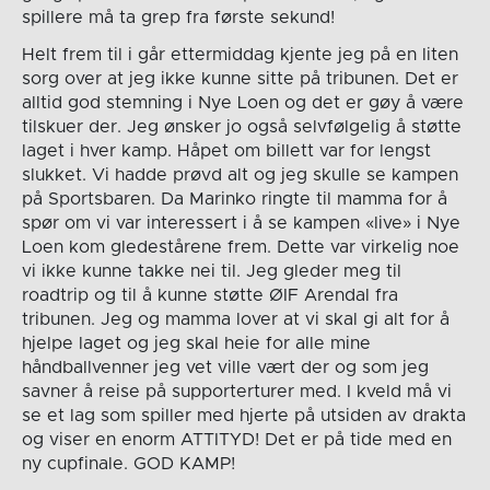
spillere må ta grep fra første sekund!
Helt frem til i går ettermiddag kjente jeg på en liten
sorg over at jeg ikke kunne sitte på tribunen. Det er
alltid god stemning i Nye Loen og det er gøy å være
tilskuer der. Jeg ønsker jo også selvfølgelig å støtte
laget i hver kamp. Håpet om billett var for lengst
slukket. Vi hadde prøvd alt og jeg skulle se kampen
på Sportsbaren. Da Marinko ringte til mamma for å
spør om vi var interessert i å se kampen «live» i Nye
Loen kom gledestårene frem. Dette var virkelig noe
vi ikke kunne takke nei til. Jeg gleder meg til
roadtrip og til å kunne støtte ØIF Arendal fra
tribunen. Jeg og mamma lover at vi skal gi alt for å
hjelpe laget og jeg skal heie for alle mine
håndballvenner jeg vet ville vært der og som jeg
savner å reise på supporterturer med. I kveld må vi
se et lag som spiller med hjerte på utsiden av drakta
og viser en enorm ATTITYD! Det er på tide med en
ny cupfinale. GOD KAMP!