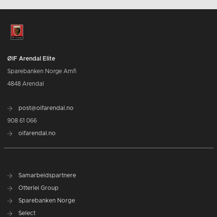
ØIF Arendal Elite
Sparebanken Norge Amfi
4848 Arendal
post@oifarendal.no
908 61 066
oifarendal.no
Samarbeidspartnere
Otterlei Group
Sparebanken Norge
Select