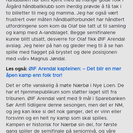
Ålgård håndballklubb som iherdig prøvde å få tak i
to billetter til meg og mamma. Jeg har også vært
frustrert over måten håndballforbundet har håndtert
utfordringene som kom da Olaf ble tatt ut til samling
og kamp med A-landslaget. Begge semifinalene
kunne blitt utsatt, desverre for Olaf fikk ØIF Arendal
avslag. Jeg heier på han og gleder meg til å se han
spille med flagget på brystet og dele posisjonen
med «vår» Magnus Jøndal.
Les også:
ØIF Arendal kapteinen: – Det blir en mer
åpen kamp enn folk tror!
Det er ofte vanskelig å møte Nærbø i Nye Loen. De
har et hjemmepublikum som støtter laget sitt fra
tribunen. ØIF Arendal vant med 9 mål i Sparebanken
Sør Amfi tidligere denne sesongen, men det er NM,
og jeg kan ikke si det nok ganger, det er vinn eller
forsvinn og en helt ny kamp som skal spilles.
Kampen er historisk for Nærbø sin del, for første
gang spiller de semifinale på seniornivå, og våre