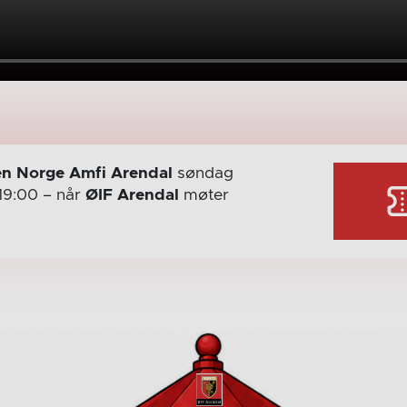
n Norge Amfi Arendal
søndag
19:00
– når
ØIF Arendal
møter