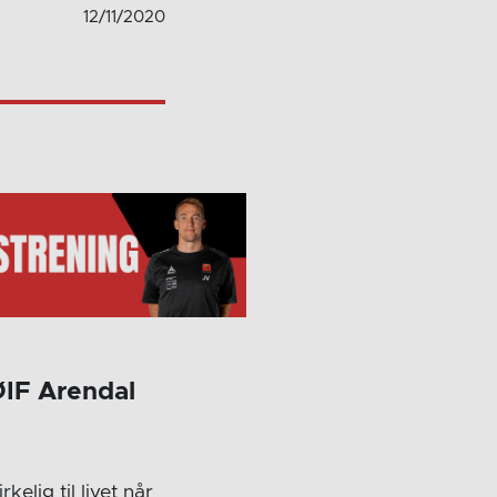
12/11/2020
ØIF Arendal
lig til livet når