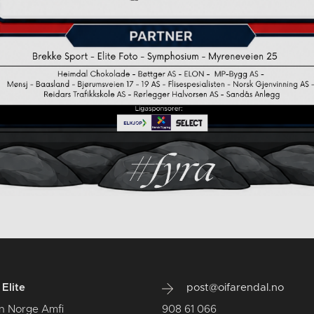
Elite
post@oifarendal.no
n Norge Amfi
908 61 066