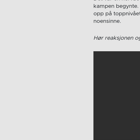
kampen begynte. D
opp på toppnivået
noensinne.
Hør reaksjonen og