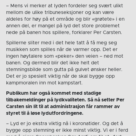
– Mens vi merker at lyden fordeler seg svært ulikt
mellom de ulike tribuneseksjoner og kan være
aldeles for høy på et område og blir «grøtete» i en
annen del, er mangel på lyd det store problemet
nede på banen hos spillere, forklarer Per Carsten.
Spillerne sliter med i det hele tatt å få meg seg
musikken som spilles når de varmer opp. Det er
ingen høytalere som «peker» den veien – ned mot
banen. Og dermed blir det ikke helt det
stemningsbilde som gutta på gulvet ønsker heller.
Det er jo spesielt viktig når de skal bygge opp
kampmoralen inn mot kampstart.
Publikum har også kommet med stadige
tilbakemeldinger på lydkvaliteten. Så nå setter Per
Carsten sin lit til at administrasjon får rammer av
styret til å løse lydutfordringene.
– Lyd er jo ekstra viktig nå i koronatider. Og det å
bygge opp stemning er ikke minst viktig. Vi er i ferd