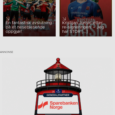
En fantastisk avslutning
Kristijan Jurisic etter
på et heseblesende
re-signeringen: – Jeg
oppgjør!
har STOR [...]