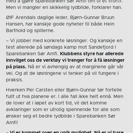
med å gjøre Sparebanken Sør Amfi om til et «fort».
Men vi mangler en skikkelig lydbilde, forklarer han.
ØIF Arendals daglige leder, Bjørn-Gunnar Bruun
Hansen, har kanskje gode nyheter til både Hein
Barthold og spillerne.
– Vi jobber med konkrete løsninger. Og kanskje en
test allerede på søndags kamp mot Sandefjord i
Sparebanken Sør Amfi.
Klubbens styre har allerede
innvilget oss de verktøy vi trenger for å få løsninger
på plass.
Nå er vi avhengig av at marginene går vår
vei. Og at de løsningene vi tenker på vil fungere i
praksis.
Hverken Per Carsten eller Bjørn-Gunnar tør fortelle
fullt ut hva planene er. I alle fall ikke helt ennå. Men
de lover at i løpet av kort tid, vil det komme
avklaringer som er utrolig spennende for alle som
ønsker seg et bedre lydbilde i Sparebanken Sør
Amfi!
– Vi er kommet over en unik mulighet. Nå er vi bare