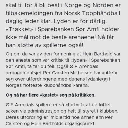
skal til for å bli best i Norge og Norden er
tilbakemeldingen fra Norsk Topphåndball
daglig leder klar. Lyden er for dårlig.
«Trøkket» i Sparebanken Sør Amfi holder
ikke mål mot de beste arenaene! Nå får
han støtte av spillerne også!
Og om du var av den formening at Hein Barthold var
den eneste som var kritisk til «lyden» i Sparebanken
Sør Amfi, ta tar du feil. Også ØIF Arendals
arrangementsjef Per Carsten Michelsen har «uffet»
seg over utfordringene med dagens lydanlegg i
Norges flotteste klubbhåndball-arena.
Og nå har flere «kastet» seg på kritikken.
ØIF Arendals spillere er så «fortvilt» at de løftet
saken via administrasjon og helt til styret i klubben.
Deres utfordring er imidlertid noe annen enn Per
Carsten og Hein Bartholds utgangspunkt.