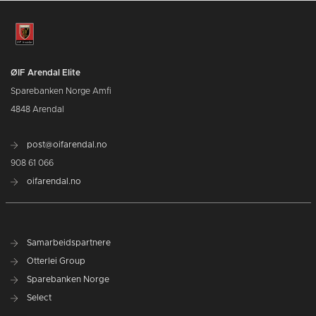
ØIF Arendal Elite
Sparebanken Norge Amfi
4848 Arendal
post@oifarendal.no
908 61 066
oifarendal.no
Samarbeidspartnere
Otterlei Group
Sparebanken Norge
Select