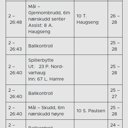
Mål –
Gjennombrudd, 6m
2 –
10 T.
26 –
nærskudd senter
26:48
Haugseng
28
Assist: 8 A.
Haugseng
2 –
25 –
Ballkontroll
26:43
28
Spillerbytte
2 –
Ut: 23 P. Nord-
25 –
26:40
varhaug
28
Inn: 67 L. Hamre
2 –
25 –
Ballkontroll
26:40
27
2 –
Mål – Skudd, 6m
25 –
10 S. Paulsen
26:40
nærskudd høyre
28
2 –
24 –