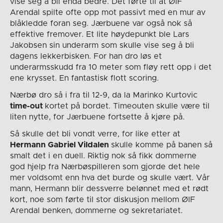
vise seg å bli enda bedre. Det førte til at ØIF
Arendal spilte ofte opp mot passivt med en mur av
blåkledde foran seg. Jærbuene var også nok så
effektive fremover. Et lite høydepunkt ble Lars
Jakobsen sin underarm som skulle vise seg å bli
dagens lekkerbisken. For han dro løs et
underarmsskudd fra 10 meter som fløy rett opp i det
ene krysset. En fantastisk flott scoring.
Nærbø dro så i fra til 12-9, da la Marinko Kurtovic
time-out
kortet på bordet. Timeouten skulle være til
liten nytte, for Jærbuene fortsette å kjøre på.
Så skulle det bli vondt verre, for like etter at
Hermann Gabriel Vildalen
skulle komme på banen så
smalt det i en duell. Riktig nok så fikk dommerne
god hjelp fra Nærbøspilleren som gjorde det hele
mer voldsomt enn hva det burde og skulle vært. Vår
mann, Hermann blir dessverre belønnet med et rødt
kort, noe som førte til stor diskusjon mellom ØIF
Arendal benken, dommerne og sekretariatet.