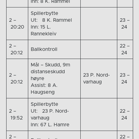
Inn: 8 K. Rammel
Spillerbytte
2 –
Ut: 8 K. Rammel
23 –
20:20
Inn: 15 L.
24
Rannekleiv
2 –
22 –
Ballkontroll
20:12
24
Mål – Skudd, 9m
distanseskudd
2 –
23 P. Nord-
23 –
høyre
20:12
varhaug
24
Assist: 8 A.
Haugseng
Spillerbytte
2 –
Ut: 23 P. Nord-
22 –
19:52
varhaug
24
Inn: 67 L. Hamre
2 –
22 –