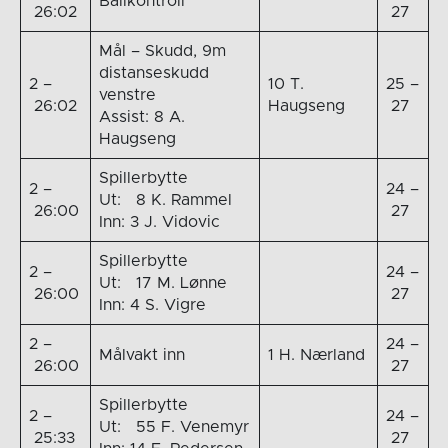
Ballkontroll
26:02
27
Mål – Skudd, 9m
distanseskudd
2 –
10 T.
25 –
venstre
26:02
Haugseng
27
Assist: 8 A.
Haugseng
Spillerbytte
2 –
24 –
Ut: 8 K. Rammel
26:00
27
Inn: 3 J. Vidovic
Spillerbytte
2 –
24 –
Ut: 17 M. Lønne
26:00
27
Inn: 4 S. Vigre
2 –
24 –
Målvakt inn
1 H. Nærland
26:00
27
Spillerbytte
2 –
24 –
Ut: 55 F. Venemyr
25:33
27