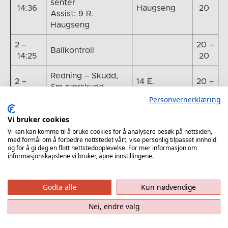
senter
14:36
Haugseng
20
Assist: 9 R.
Haugseng
2 –
20 –
Ballkontroll
14:25
20
Redning – Skudd,
2 –
14 E.
20 –
6m nærskudd
14:23
Pedersen
20
venstre
Personvernerklæring
2 –
19 –
Vi bruker cookies
Ballkontroll
14:09
20
Vi kan kan komme til å bruke cookies for å analysere besøk på nettsiden,
med formål om å forbedre nettstedet vårt, vise personlig tilpasset innhold
og for å gi deg en flott nettstedopplevelse. For mer informasjon om
Mål – Skudd, 9m
informasjonskapslene vi bruker, åpne innstillingene.
distanseskudd
2 –
20 –
høyre
67 L. Hamre
14:09
20
Assist: 8 A.
Godta alle
Kun nødvendige
Haugseng
Nei, endre valg
Spillerbytte
2 –
Ut: 8 K. Rammel
19 –