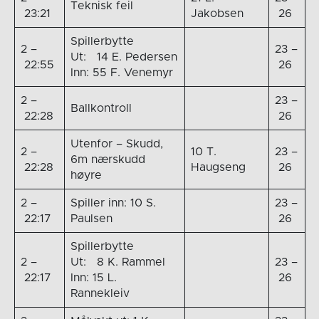
Teknisk feil
23:21
Jakobsen
26
Spillerbytte
2 –
23 –
Ut: 14 E. Pedersen
22:55
26
Inn: 55 F. Venemyr
2 –
23 –
Ballkontroll
22:28
26
Utenfor – Skudd,
2 –
10 T.
23 –
6m nærskudd
22:28
Haugseng
26
høyre
2 –
Spiller inn: 10 S.
23 –
22:17
Paulsen
26
Spillerbytte
2 –
Ut: 8 K. Rammel
23 –
22:17
Inn: 15 L.
26
Rannekleiv