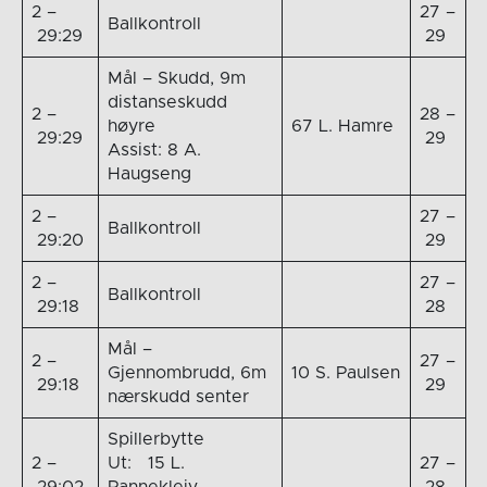
2 –
27 –
Ballkontroll
29:29
29
Mål – Skudd, 9m
distanseskudd
2 –
28 –
høyre
67 L. Hamre
29:29
29
Assist: 8 A.
Haugseng
2 –
27 –
Ballkontroll
29:20
29
2 –
27 –
Ballkontroll
29:18
28
Mål –
2 –
27 –
Gjennombrudd, 6m
10 S. Paulsen
29:18
29
nærskudd senter
Spillerbytte
2 –
Ut: 15 L.
27 –