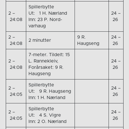
Spillerbytte
2 –
Ut: 1 H. Nærland
24 –
24:08
Inn: 23 P. Nord-
26
varhaug
2 –
9 R.
24 –
2 minutter
24:08
Haugseng
26
7-meter. Tildelt: 15
2 –
L. Rannekleiv,
24 –
24:08
Forårsaket: 9 R.
26
Haugseng
Spillerbytte
2 –
24 –
Ut: 9 R. Haugseng
24:05
26
Inn: 1 H. Nærland
Spillerbytte
2 –
24 –
Ut: 4 S. Vigre
24:05
26
Inn: 2 O. Nærland