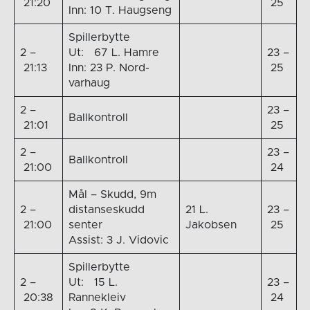
21:20
25
Inn: 10 T. Haugseng
Spillerbytte
2 –
Ut: 67 L. Hamre
23 –
21:13
Inn: 23 P. Nord-
25
varhaug
2 –
23 –
Ballkontroll
21:01
25
2 –
23 –
Ballkontroll
21:00
24
Mål – Skudd, 9m
2 –
distanseskudd
21 L.
23 –
21:00
senter
Jakobsen
25
Assist: 3 J. Vidovic
Spillerbytte
2 –
Ut: 15 L.
23 –
20:38
Rannekleiv
24