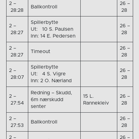
2 –
26 –
Ballkontroll
28:28
28
Spillerbytte
2 –
26 –
Ut: 10 S. Paulsen
28:27
28
Inn: 14 E. Pedersen
2 –
26 –
Timeout
28:27
28
Spillerbytte
2 –
26 –
Ut: 4 S. Vigre
28:07
28
Inn: 2 O. Nærland
Redning – Skudd,
2 –
15 L.
26 –
6m nærskudd
27:54
Rannekleiv
28
senter
2 –
26 –
Ballkontroll
27:53
28
2 –
26 –