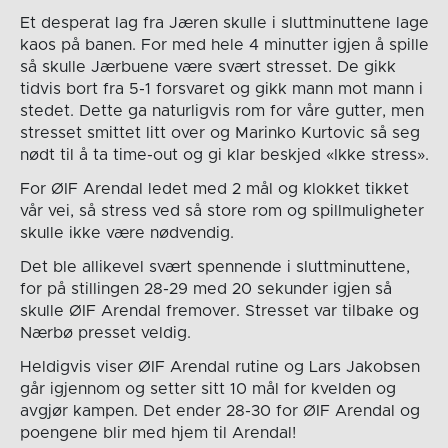
Et desperat lag fra Jæren skulle i sluttminuttene lage
kaos på banen. For med hele 4 minutter igjen å spille
så skulle Jærbuene være svært stresset. De gikk
tidvis bort fra 5-1 forsvaret og gikk mann mot mann i
stedet. Dette ga naturligvis rom for våre gutter, men
stresset smittet litt over og Marinko Kurtovic så seg
nødt til å ta time-out og gi klar beskjed «Ikke stress».
For ØIF Arendal ledet med 2 mål og klokket tikket
vår vei, så stress ved så store rom og spillmuligheter
skulle ikke være nødvendig.
Det ble allikevel svært spennende i sluttminuttene,
for på stillingen 28-29 med 20 sekunder igjen så
skulle ØIF Arendal fremover. Stresset var tilbake og
Nærbø presset veldig.
Heldigvis viser ØIF Arendal rutine og Lars Jakobsen
går igjennom og setter sitt 10 mål for kvelden og
avgjør kampen. Det ender 28-30 for ØIF Arendal og
poengene blir med hjem til Arendal!