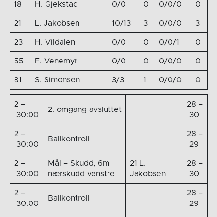
18
H. Gjekstad
0/0
0
0/0/0
0
21
L. Jakobsen
10/13
3
0/0/0
3
23
H. Vildalen
0/0
0
0/0/1
0
55
F. Venemyr
0/0
0
0/0/0
0
81
S. Simonsen
3/3
1
0/0/0
0
2 –
28 –
2. omgang avsluttet
30:00
30
2 –
28 –
Ballkontroll
30:00
29
2 –
Mål – Skudd, 6m
21 L.
28 –
30:00
nærskudd venstre
Jakobsen
30
2 –
28 –
Ballkontroll
30:00
29