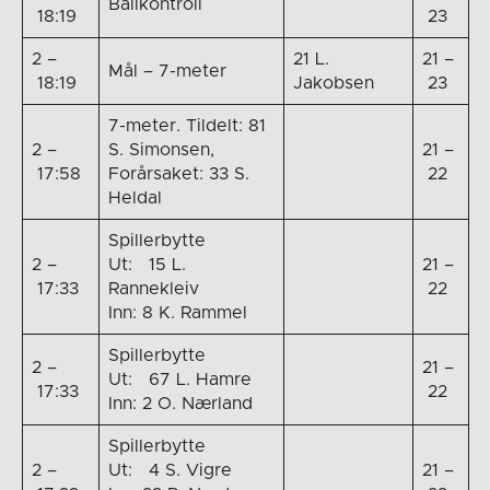
Ballkontroll
18:19
23
2 –
21 L.
21 –
Mål – 7-meter
18:19
Jakobsen
23
7-meter. Tildelt: 81
2 –
S. Simonsen,
21 –
17:58
Forårsaket: 33 S.
22
Heldal
Spillerbytte
2 –
Ut: 15 L.
21 –
17:33
Rannekleiv
22
Inn: 8 K. Rammel
Spillerbytte
2 –
21 –
Ut: 67 L. Hamre
17:33
22
Inn: 2 O. Nærland
Spillerbytte
2 –
Ut: 4 S. Vigre
21 –