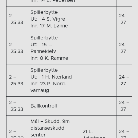
Inn: 14 E. Pedersen
Spillerbytte
2 –
24 –
Ut: 4 S. Vigre
25:33
27
Inn: 17 M. Lønne
Spillerbytte
2 –
Ut: 15 L.
24 –
25:33
Rannekleiv
27
Inn: 8 K. Rammel
Spillerbytte
2 –
Ut: 1 H. Nærland
24 –
25:33
Inn: 23 P. Nord-
27
varhaug
2 –
24 –
Ballkontroll
25:33
27
Mål – Skudd, 9m
distanseskudd
2 –
21 L.
24 –
senter