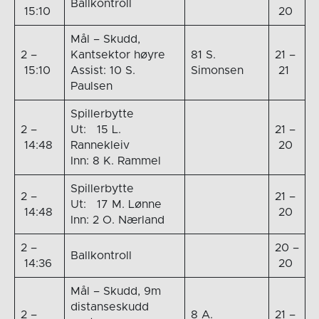
Ballkontroll
15:10
20
Mål – Skudd,
2 –
Kantsektor høyre
81 S.
21 –
15:10
Assist: 10 S.
Simonsen
21
Paulsen
Spillerbytte
2 –
Ut: 15 L.
21 –
14:48
Rannekleiv
20
Inn: 8 K. Rammel
Spillerbytte
2 –
21 –
Ut: 17 M. Lønne
14:48
20
Inn: 2 O. Nærland
2 –
20 –
Ballkontroll
14:36
20
Mål – Skudd, 9m
distanseskudd
2 –
8 A.
21 –