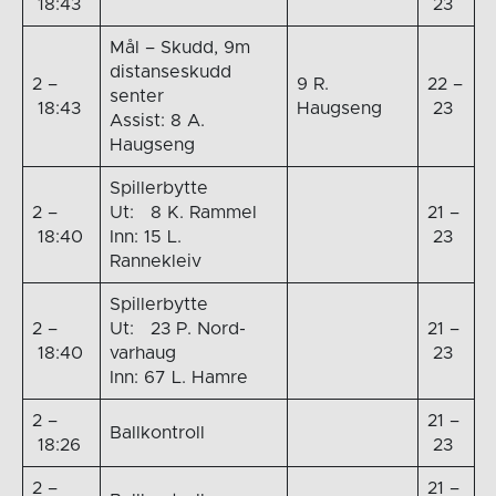
18:43
23
Mål – Skudd, 9m
distanseskudd
2 –
9 R.
22 –
senter
18:43
Haugseng
23
Assist: 8 A.
Haugseng
Spillerbytte
2 –
Ut: 8 K. Rammel
21 –
18:40
Inn: 15 L.
23
Rannekleiv
Spillerbytte
2 –
Ut: 23 P. Nord-
21 –
18:40
varhaug
23
Inn: 67 L. Hamre
2 –
21 –
Ballkontroll
18:26
23
2 –
21 –