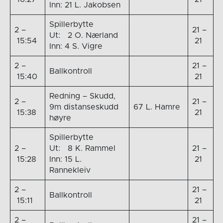
Inn: 21 L. Jakobsen
Spillerbytte
2 –
21 –
Ut: 2 O. Nærland
15:54
21
Inn: 4 S. Vigre
2 –
21 –
Ballkontroll
15:40
21
Redning – Skudd,
2 –
21 –
9m distanseskudd
67 L. Hamre
15:38
21
høyre
Spillerbytte
2 –
Ut: 8 K. Rammel
21 –
15:28
Inn: 15 L.
21
Rannekleiv
2 –
21 –
Ballkontroll
15:11
21
2 –
21 –