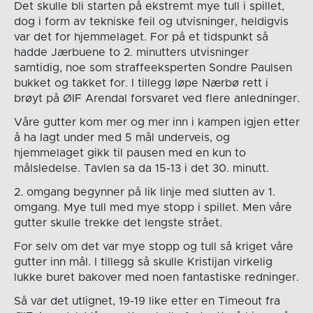
Det skulle bli starten på ekstremt mye tull i spillet,
dog i form av tekniske feil og utvisninger, heldigvis
var det for hjemmelaget. For på et tidspunkt så
hadde Jærbuene to 2. minutters utvisninger
samtidig, noe som straffeeksperten Sondre Paulsen
bukket og takket for. I tillegg løpe Nærbø rett i
brøyt på ØIF Arendal forsvaret ved flere anledninger.
Våre gutter kom mer og mer inn i kampen igjen etter
å ha lagt under med 5 mål underveis, og
hjemmelaget gikk til pausen med en kun to
målsledelse. Tavlen sa da 15-13 i det 30. minutt.
2. omgang begynner på lik linje med slutten av 1.
omgang. Mye tull med mye stopp i spillet. Men våre
gutter skulle trekke det lengste strået.
For selv om det var mye stopp og tull så kriget våre
gutter inn mål. I tillegg så skulle Kristijan virkelig
lukke buret bakover med noen fantastiske redninger.
Så var det utlignet, 19-19 like etter en Timeout fra