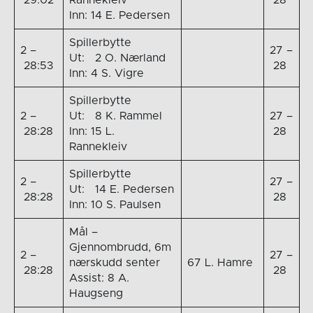
29:02
Rannekleiv
28
Inn: 14 E. Pedersen
Spillerbytte
2 –
27 –
Ut: 2 O. Nærland
28:53
28
Inn: 4 S. Vigre
Spillerbytte
2 –
Ut: 8 K. Rammel
27 –
28:28
Inn: 15 L.
28
Rannekleiv
Spillerbytte
2 –
27 –
Ut: 14 E. Pedersen
28:28
28
Inn: 10 S. Paulsen
Mål –
Gjennombrudd, 6m
2 –
27 –
nærskudd senter
67 L. Hamre
28:28
28
Assist: 8 A.
Haugseng