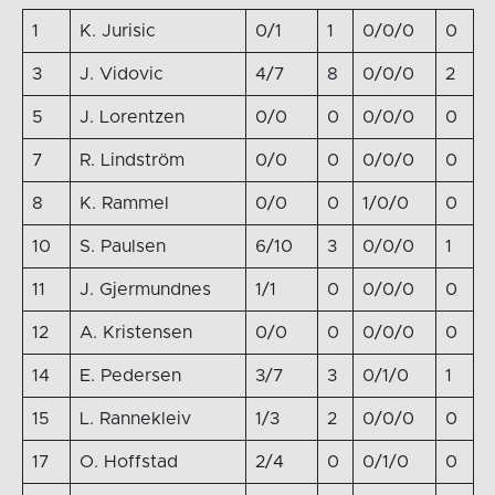
1
K. Jurisic
0/1
1
0/0/0
0
3
J. Vidovic
4/7
8
0/0/0
2
5
J. Lorentzen
0/0
0
0/0/0
0
7
R. Lindström
0/0
0
0/0/0
0
8
K. Rammel
0/0
0
1/0/0
0
10
S. Paulsen
6/10
3
0/0/0
1
11
J. Gjermundnes
1/1
0
0/0/0
0
12
A. Kristensen
0/0
0
0/0/0
0
14
E. Pedersen
3/7
3
0/1/0
1
15
L. Rannekleiv
1/3
2
0/0/0
0
17
O. Hoffstad
2/4
0
0/1/0
0