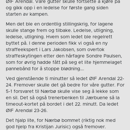
ØIF Arendal. Våre gutter skulle fortsette å kjøre på
og gikk opp i en ledelse for første gang siden
starten av kampen.
Men det ble en ordentlig stillingskrig, for lagene
skulle stange frem og tilbake. Ledelse, utligning,
ledelse, utligning. Hvem som ledet ble regelrett
byttet på. I denne perioden fikk vi også en ny
straffeekspert i Lars Jakobsen, som overtok
straffeskytingen etter den hårfagre Sondre Paulsen,
som for øvrig hadde fått på seg et lite hjemmelaget
pannebånd for å stoppe blødning….
Ved gjenstående ti minutter så ledet ØIF Arendal 22-
24. Fremover skulle det gå bedre for våre gutter. For
5-1 forsvaret til Nærbø skulle vise seg å lekke som
en sil. Det så også trenerbenken til Jærbuene så la
timeout-kortet på bordet i det 22. minutt. Da ledet
ØIF Arendal 23-26.
Det hjalp lite, for Nærbø bommet (riktig nok med
god hjelp fra Kristijan Jurisic) også fremover.