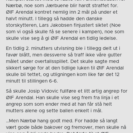
Nærbø, noe som Jærbuene blir hardt straffet for.
ØIF Arendal kontret nemlig inn 2 mål på under et
halvt minutt. I tillegg så hadde den danske
storskytteren, Lars Jakobsen finjustert siktet (Noe
som vi også skulle få se senere i kampen), noe som
skulle vise seg å gi ØIF Arendal en tidlig ledelse.
En tidlig 2. minutters utvisning ble i tillegg delt ut i
favør blått, men dessverre så traff ikke våre gutter
målet under overtallsspillet. Det skulle sagte med
sikkert sørge for at den tidlige luken til ØIF Arendal
skulle bli tettet, og utligningen kom like før det 12
minutt til stillingen 6-6.
Så skulle Josip Vidovic fullføre et litt artig angrep for
ØIF Arendal. Han skulle vise seg frem fra linja i et
angrep som som ender med at han får stå helt
mutters alene og sette ballen enkelt i mål.
…Men Nærbø hang godt med. For hadde så langt
vært gode både bakover og fremover, men skulle nå