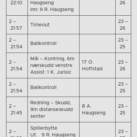
22:10
Haugseng
26
Inn: 9 R. Haugseng
2 –
23 –
Timeout
21:57
26
2 –
23 –
Ballkontroll
21:54
25
Mål – Kontring, 6m
2 –
17 O.
23 –
nærskudd venstre
21:54
Hoffstad
26
Assist: 1 K. Jurisic
2 –
23 –
Ballkontroll
21:54
25
Redning – Skudd,
2 –
8 A.
23 –
9m distanseskudd
21:45
Haugseng
25
senter
Spillerbytte
2 –
23 –
Ut: 9 R. Haugseng