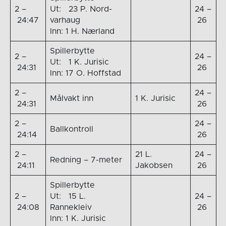
2 –
Ut: 23 P. Nord-
24 –
24:47
varhaug
26
Inn: 1 H. Nærland
Spillerbytte
2 –
24 –
Ut: 1 K. Jurisic
24:31
26
Inn: 17 O. Hoffstad
2 –
24 –
Målvakt inn
1 K. Jurisic
24:31
26
2 –
24 –
Ballkontroll
24:14
26
2 –
21 L.
24 –
Redning – 7-meter
24:11
Jakobsen
26
Spillerbytte
2 –
Ut: 15 L.
24 –
24:08
Rannekleiv
26
Inn: 1 K. Jurisic