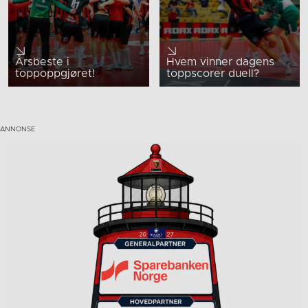
Årsbeste i
Hvem vinner dagens
toppoppgjøret!
toppscorer duell?