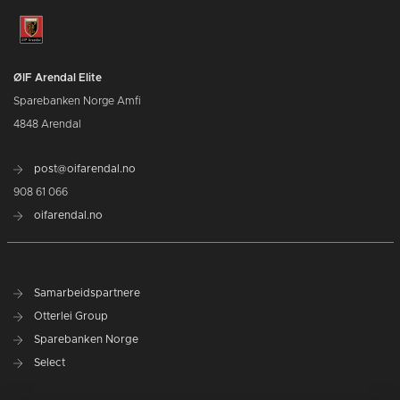
ØIF Arendal Elite
Sparebanken Norge Amfi
4848 Arendal
post@oifarendal.no
908 61 066
oifarendal.no
Samarbeidspartnere
Otterlei Group
Sparebanken Norge
Select