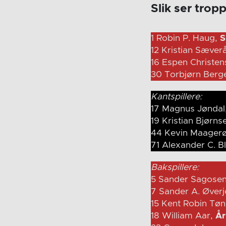
Slik ser trop
1 Robin P. Haug,
S
12 Kristian Sæver
16 Espen Christe
30 Torbjørn Berg
Kantspillere:
17 Magnus Jøndal
19 Kristian Bjørns
44 Kevin Maagerø
71 Alexander C. B
Bakspillere:
5 Sander Sagose
7 Sander A. Øverj
15 Kent Robin Tø
18 William Aar,
År