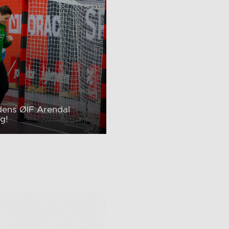
ens ØIF Arendal
g!