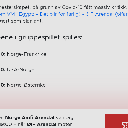
esterskapet, på grunn av Covid-19 fått massiv kritikk,
m VM i Egypt: – Det blir for farlig! » ØIF Arendal (oifa
angert som planlagt.
ene i gruppespillet spilles:
30:
Norge-Frankrike
30:
USA-Norge
30:
Norge-Østerrike
n Norge Amfi Arendal
søndag
19:00
– når
ØIF Arendal
møter