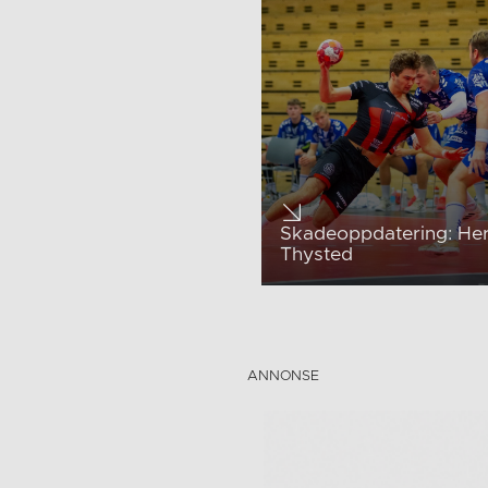
Skadeoppdatering: H
Thysted