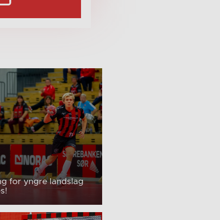
g for yngre landslag
s!