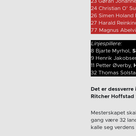
23 Gøran Johann
24 Christian O’ Su
26 Simen Holand 
27 Harald Reinkin
77 Magnus Abelv
Linjespillere:
8 Bjarte Myrhol,
S
9 Henrik Jakobse
11 Petter Øverby,
32 Thomas Solst
Det er dessverre 
Ritcher Hoffstad
Mesterskapet skal
gang være 32 lan
kalle seg verdens