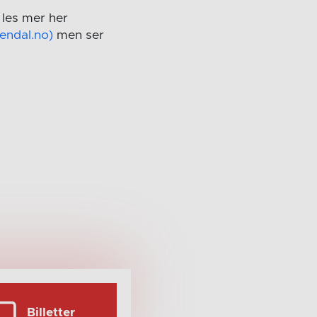
 les mer her
rendal.no)
men ser
Billetter