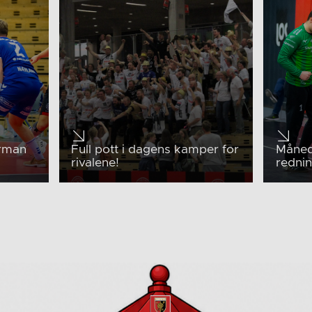
erman
Full pott i dagens kamper for
Måned
rivalene!
rednin