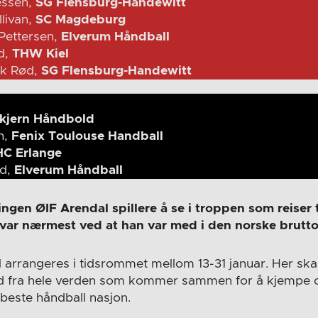
essen,
SG Flensburg-Handewitt
llivan,
SC Magdeburg
Pettersen,
Elverum Håndball
d,
THW Kiel
ik Rød,
SG Flensburg-Handewitt
kjern Håndbold
n,
Fenix Toulouse Handball
HC Erlange
ad,
Elverum Håndball
ingen ØIF Arendal spillere å se i troppen som reiser t
 var nærmest ved at han var med i den norske brutt
 arrangeres i tidsrommet mellom 13-31 januar. Her skal
d fra hele verden som kommer sammen for å kjempe o
 beste håndball nasjon.