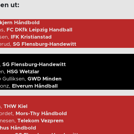
pen ut:
kjern Håndbold
ås,
FC DKfk Leipzig Handball
nsen,
IFK Kristianstad
erud,
SG Flensburg-Handewitt
,
SG Flensburg-Handewitt
en,
HSG Wetzlar
 Gulliksen,
GWD Minden
lonz,
Elverum Håndball
n,
THW Kiel
ordet,
Mors-Thy Håndbold
nnesen,
Telekom Vezprem
hus Håndbold