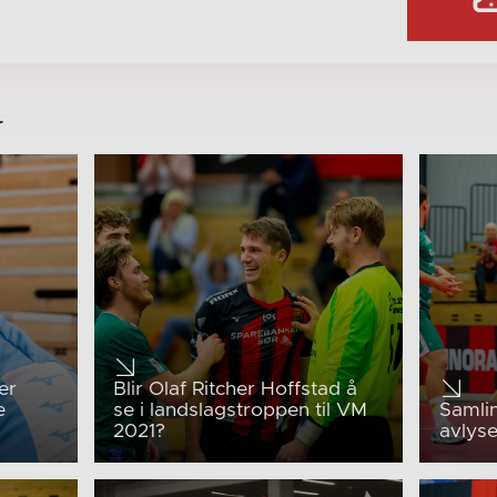
r
er
Blir Olaf Ritcher Hoffstad å
e
se i landslagstroppen til VM
Samlin
2021?
avlyse