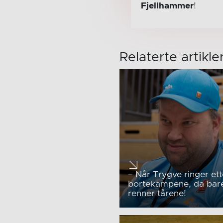
Fjellhammer
!
Relaterte artikle
– Når Trygve ringer ett
bortekampene, da bar
renner tårene!