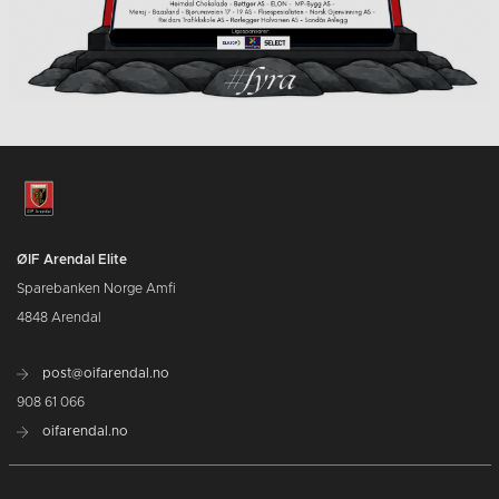
ØIF Arendal Elite
Sparebanken Norge Amfi
4848 Arendal
post@oifarendal.no
908 61 066
oifarendal.no