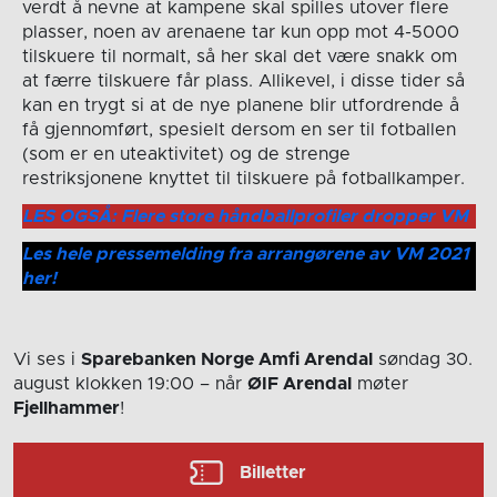
verdt å nevne at kampene skal spilles utover flere
plasser, noen av arenaene tar kun opp mot 4-5000
tilskuere til normalt, så her skal det være snakk om
at færre tilskuere får plass. Allikevel, i disse tider så
kan en trygt si at de nye planene blir utfordrende å
få gjennomført, spesielt dersom en ser til fotballen
(som er en uteaktivitet) og de strenge
restriksjonene knyttet til tilskuere på fotballkamper.
LES OGSÅ: Flere store håndballprofiler dropper VM
Les hele pressemelding fra arrangørene av VM 2021
her!
Vi ses i
Sparebanken Norge Amfi Arendal
søndag 30.
august
klokken 19:00
– når
ØIF Arendal
møter
Fjellhammer
!
Billetter