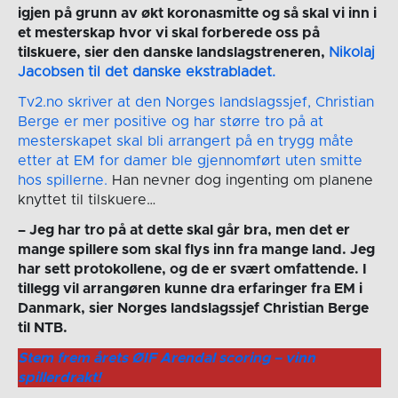
igjen på grunn av økt koronasmitte og så skal vi inn i
et mesterskap hvor vi skal forberede oss på
tilskuere, sier den danske landslagstreneren,
Nikolaj
Jacobsen til det danske ekstrabladet.
Tv2.no skriver at den Norges landslagssjef, Christian
Berge er mer positive og har større tro på at
mesterskapet skal bli arrangert på en trygg måte
etter at EM for damer ble gjennomført uten smitte
hos spillerne.
Han nevner dog ingenting om planene
knyttet til tilskuere…
– Jeg har tro på at dette skal går bra, men det er
mange spillere som skal flys inn fra mange land. Jeg
har sett protokollene, og de er svært omfattende. I
tillegg vil arrangøren kunne dra erfaringer fra EM i
Danmark, sier Norges landslagssjef Christian Berge
til NTB.
Stem frem årets ØIF Arendal scoring – vinn
spillerdrakt!