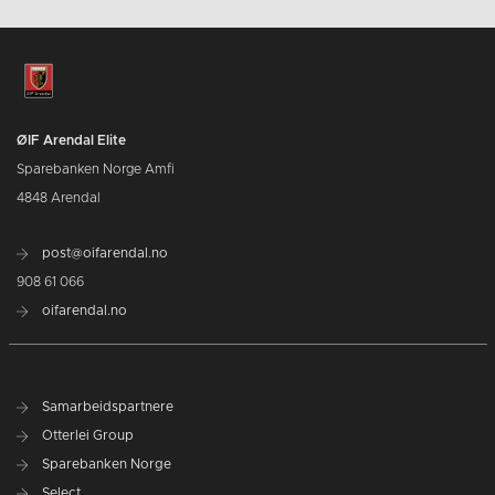
ØIF Arendal Elite
Sparebanken Norge Amfi
4848 Arendal
post@oifarendal.no
908 61 066
oifarendal.no
Samarbeidspartnere
Otterlei Group
Sparebanken Norge
Select