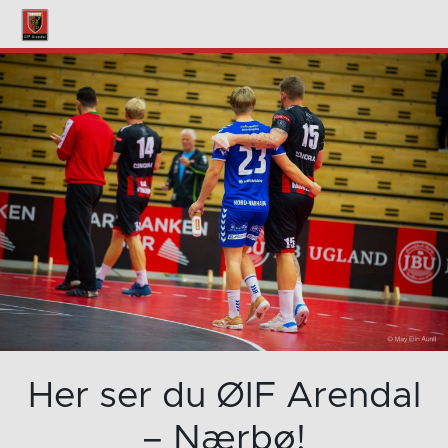
Her ser du ØIF Arendal
– Nærbø!