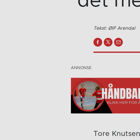
det me
Tekst: ØIF Arendal
Tore Knutsen 