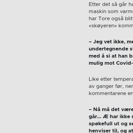
Etter det så går 
maskin som varmes
har Tore også bli
«skøyeren» kommer
– Jeg vet ikke, m
undertegnende sv
med å si at han b
mulig mot Covid-1
Like etter temper
av ganger før, nem
kommentarene end
– Nå må det være 
går… Æ har ikke 
spøkefull ut og se
henviser til, og a