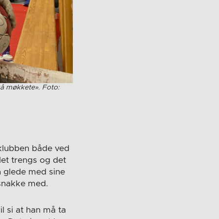
 så møkkete». Foto:
 klubben både ved
det trengs og det
n glede med sine
 snakke med.
il si at han må ta