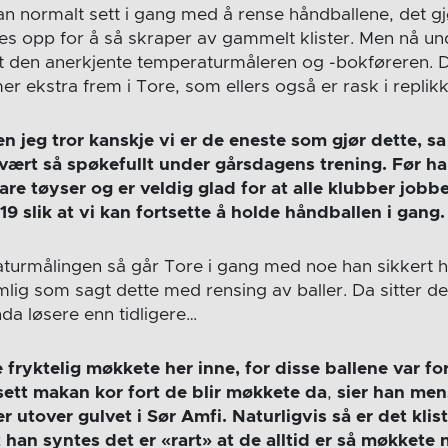
han normalt sett i gang med å rense håndballene, det 
 opp for å så skraper av gammelt klister. Men nå un
tt den anerkjente temperaturmåleren og -bokføreren. D
 ekstra frem i Tore, som ellers også er rask i replik
en jeg tror kanskje vi er de eneste som gjør dette, sa
ært så spøkefullt under gårsdagens trening.
Før ha
are tøyser og er veldig glad for at alle klubber job
9 slik at vi kan fortsette å holde håndballen i gang.
aturmålingen så går Tore i gang med noe han sikkert h
lig som sagt dette med rensing av baller. Da sitter de
a løsere enn tidligere…
fryktelig møkkete her inne, for disse ballene var for
sett makan kor fort de blir møkkete da
,
sier han mens
r utover gulvet i Sør Amfi. Naturligvis så er det klis
t han syntes det er «rart» at de alltid er så møkkete 