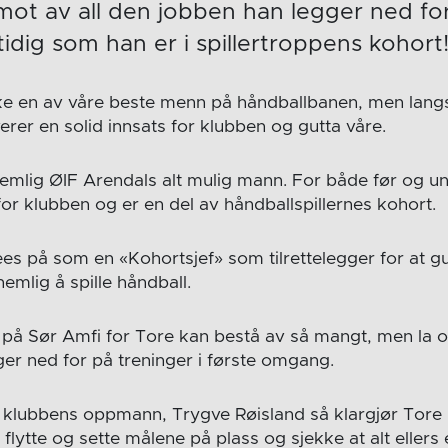
ot av all den jobben han legger ned fo
idig som han er i spillertroppens kohort
ke en av våre beste menn på håndballbanen, men langs s
verer en solid innsats for klubben og gutta våre.
emlig ØIF Arendals alt mulig mann. For både før og un
for klubben og er en del av håndballspillernes kohort.
es på som en «Kohortsjef» som tilrettelegger for at gut
nemlig å spille håndball.
 på Sør Amfi for Tore kan bestå av så mangt, men la o
ger ned for på treninger i første omgang.
lubbens oppmann, Trygve Røisland så klargjør Tore 
flytte og sette målene på plass og sjekke at alt ellers 