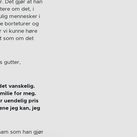
r. Det gjør at han
ere om det, i
ulig mennesker i
e borteturer og
r vi kunne høre
tt som om det
s gutter,
det vanskelig.
milie for meg.
r uendelig pris
gene jeg kan, jeg
å ham som han gjør