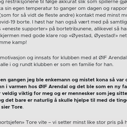
g restriksjonene til følge akkurat slik som spillerne gjø
a sin egen temperatur to ganger om dagen og rapport
n (som for så vidt de fleste andre) kontakt med minst m
vid-19 borte. I høst har han også vært med på samtlig
 «eneste supporter» på bortetribunene, allikevel så ha
kjermen med gode klare rop «Øyestad, Øyestad!» ne
jemme kamp!
n motivasjon og innsats for klubben med at ØIF Arendal
 alle i og rundt klubben er som en familie for han.
 den gangen jeg ble enkemann og mistet kona så var 
nn i varmen hos ØIF Arendal og det ble som en ny fa
r veldig viktig for meg og er mennesker som jeg sitte
eg det bare er naturlig å skulle hjelpe til med de tin
,
sier Tore
.
rtsjefen» Tore vite – vi setter minst like stor pris p