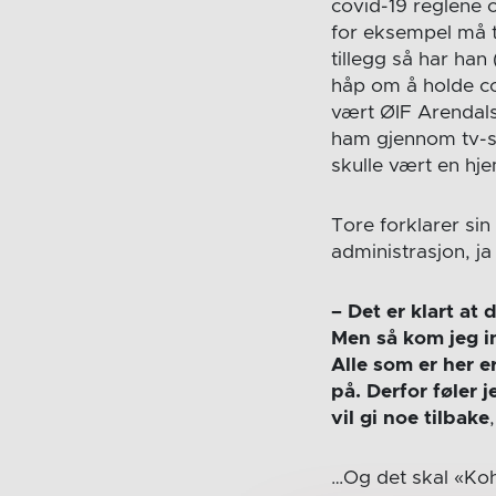
covid-19 reglene o
for eksempel må t
tillegg så har ha
håp om å holde co
vært ØIF Arendals
ham gjennom tv-s
skulle vært en h
Tore forklarer si
administrasjon, ja
– Det er klart at
Men så kom jeg i
Alle som er her e
på. Derfor føler j
vil gi noe tilbake
…Og det skal «Koho