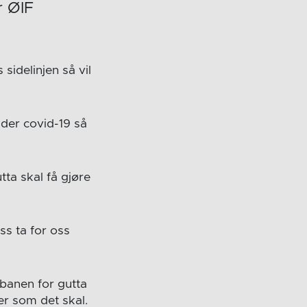
r ØIF
!
idelinjen så vil
der covid-19 så
ta skal få gjøre
ss ta for oss
banen for gutta
er som det skal.