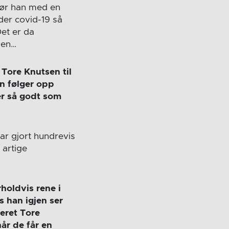
gjør han med en
der covid-19 så
et er da
ken…
 Tore Knutsen til
n følger opp
ber så godt som
ar gjort hundrevis
 artige
holdvis rene i
 han igjen ser
teret Tore
når de får en