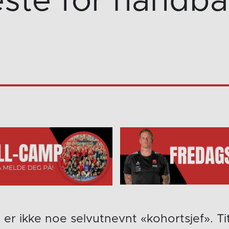
ste for håndbal
er ikke noe selvutnevnt «kohortsjef». Ti