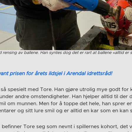
 rensing av ballene. Han syntes dog det er rart at ballene «alltid er
ant prisen for årets ildsjel i Arendal idrettsråd!
 så spesielt med Tore. Han gjøre utrolig mye godt for
nder andre omstendigheter. Han hjelper alltid til der 
mil om munnen. Men for å toppe det hele, han sprer e
tarer og sitt lure smil og er alltid en kar som en kan
 så befinner Tore seg som nevnt i spillernes kohort, det v