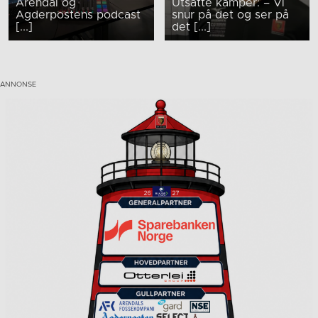
Arendal og
Utsatte kamper: – Vi
Agderpostens podcast
snur på det og ser på
[...]
det [...]