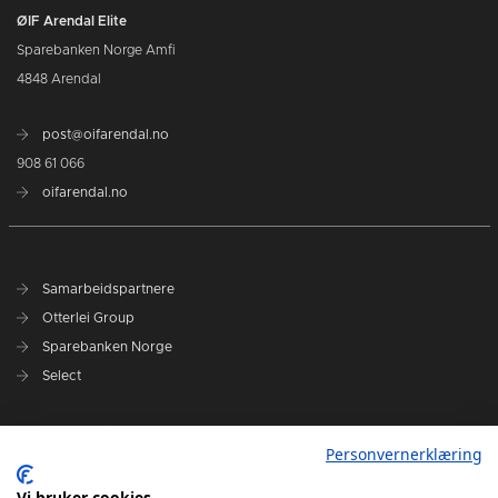
ØIF Arendal Elite
Sparebanken Norge Amfi
4848 Arendal
post@oifarendal.no
908 61 066
oifarendal.no
Samarbeidspartnere
Otterlei Group
Sparebanken Norge
Select
Nyhetsarkiv
Personvernerklæring
Terminliste
Spillerstall
Vi bruker cookies