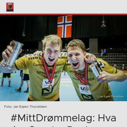
Foto: Jan Espen Thorvildsen
#MittDrømmelag: Hva