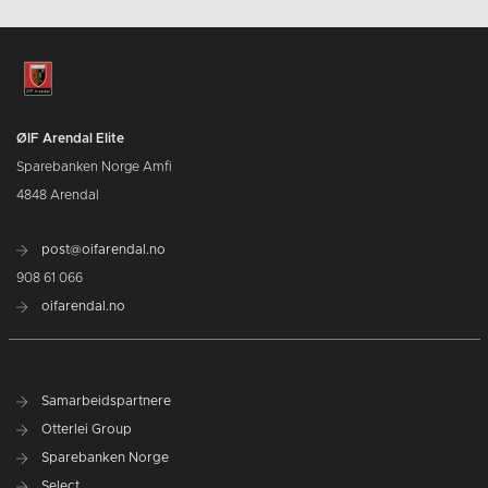
ØIF Arendal Elite
Sparebanken Norge Amfi
4848 Arendal
post@oifarendal.no
908 61 066
oifarendal.no
Samarbeidspartnere
Otterlei Group
Sparebanken Norge
Select