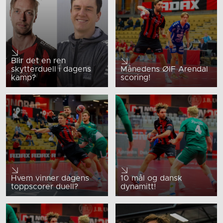
Blir det en ren
skytterduell i dagens
Månedens ØIF Arendal
kamp?
scoring!
Hvem vinner dagens
10 mål og dansk
toppscorer duell?
dynamitt!