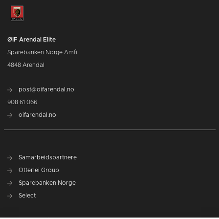
ØIF Arendal Elite
Sparebanken Norge Amfi
4848 Arendal
post@oifarendal.no
908 61 066
oifarendal.no
Samarbeidspartnere
Otterlei Group
Sparebanken Norge
Select