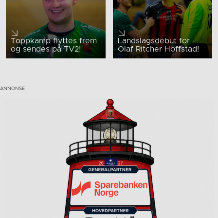
Toppkamp flyttes frem
Landslagsdebut for
og sendes på TV2!
Olaf Ritcher Hoffstad!