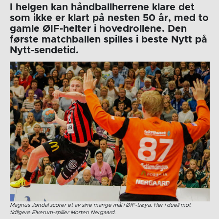
I helgen kan håndballherrene klare det
som ikke er klart på nesten 50 år, med to
gamle ØIF-helter i hovedrollene. Den
første matchballen spilles i beste Nytt på
Nytt-sendetid.
Magnus Jøndal scorer et av sine mange mål i ØIF-trøya. Her i duell mot
tidligere Elverum-spiller Morten Nergaard.