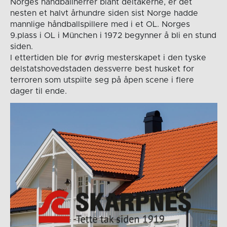
Norges håndballherrer blant deltakerne, er det
nesten et halvt århundre siden sist Norge hadde
mannlige håndballspillere med i et OL. Norges
9.plass i OL i München i 1972 begynner å bli en stund
siden.
I ettertiden ble for øvrig mesterskapet i den tyske
delstatshovedstaden dessverre best husket for
terroren som utspilte seg på åpen scene i flere
dager til ende.