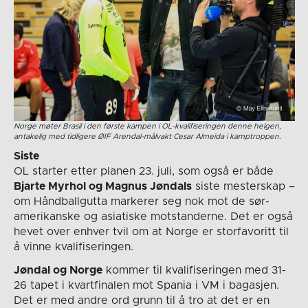
Norge møter Brasil i den første kampen i OL-kvalifiseringen denne helgen,
antakelig med tidligere ØIF Arendal-målvakt Cesar Almeida i kamptroppen.
Siste
OL starter etter planen 23. juli, som også er både
Bjarte Myrhol og Magnus Jøndals
siste mesterskap –
om Håndballgutta markerer seg nok mot de sør-
amerikanske og asiatiske motstanderne. Det er også
hevet over enhver tvil om at Norge er storfavoritt til
å vinne kvalifiseringen.
Jøndal og Norge
kommer til kvalifiseringen med 31-
26 tapet i kvartfinalen mot Spania i VM i bagasjen.
Det er med andre ord grunn til å tro at det er en