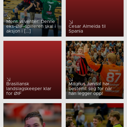
Mens vi venter: Denne
eks-ØIF-spilleren skal i
Cesar Almeida til
aksjon i [...]
Spania
Brasiliansk
Magnus Jøndal har
landslagskeeper klar
bestemt seg for når
for ØIF
han legger opp!