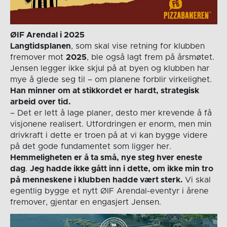
ØIF Arendal i 2025
Langtidsplanen
, som skal vise retning for klubben
fremover mot
2025
, ble også lagt frem på årsmøtet.
Jensen legger ikke skjul på at byen og klubben har
mye å glede seg til – om planene forblir virkelighet.
Han minner om at stikkordet er hardt, strategisk
arbeid over tid.
– Det er lett å lage planer, desto mer krevende å få
visjonene realisert. Utfordringen er enorm, men min
drivkraft i dette er troen på at vi kan bygge videre
på det gode fundamentet som ligger her.
Hemmeligheten er å ta små, nye steg hver eneste
dag
.
Jeg hadde ikke gått inn i dette, om ikke min tro
på menneskene i klubben hadde vært sterk.
Vi skal
egentlig bygge et nytt ØIF Arendal-eventyr i årene
fremover, gjentar en engasjert Jensen.