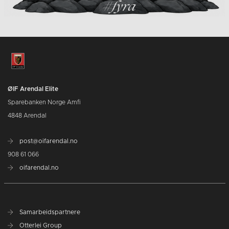
ØIF Arendal Elite
Sparebanken Norge Amfi
4848 Arendal
post@oifarendal.no
908 61 066
oifarendal.no
Samarbeidspartnere
Otterlei Group