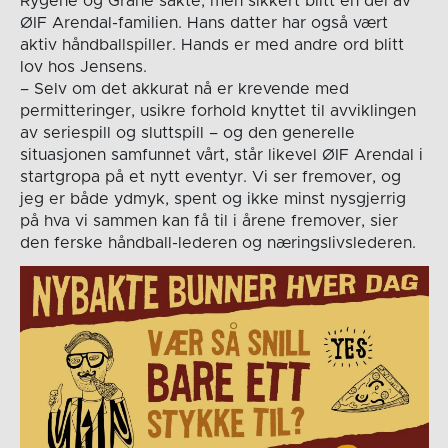
Rygene og Grane sakte, men sikkert blitt en del av
ØIF Arendal-familien. Hans datter har også vært
aktiv håndballspiller. Hands er med andre ord blitt
lov hos Jensens.
– Selv om det akkurat nå er krevende med
permitteringer, usikre forhold knyttet til avviklingen
av seriespill og sluttspill – og den generelle
situasjonen samfunnet vårt, står likevel ØIF Arendal i
startgropa på et nytt eventyr. Vi ser fremover, og
jeg er både ydmyk, spent og ikke minst nysgjerrig
på hva vi sammen kan få til i årene fremover, sier
den ferske håndball-lederen og næringslivslederen.