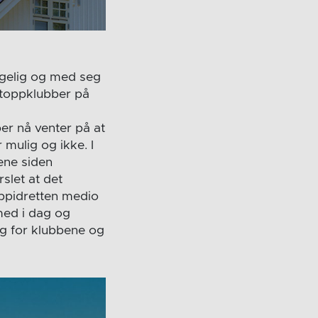
ngelig og med seg
e toppklubber på
er nå venter på at
mulig og ikke. I
ene siden
slet at det
ppidretten medio
med i dag og
ig for klubbene og