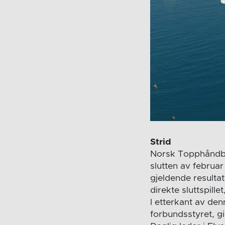
Strid
Norsk Topphåndbal
slutten av februar
gjeldende resulta
direkte sluttspille
I etterkant av de
forbundsstyret, g