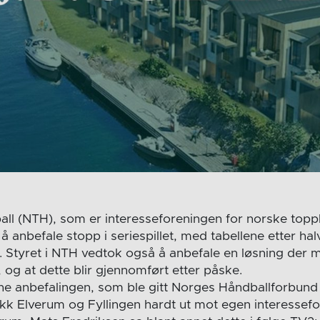
l (NTH), som er interesseforeningen for norske toppk
 å anbefale stopp i seriespillet, med tabellene etter ha
t. Styret i NTH vedtok også å anbefale en løsning der
t, og at dette blir gjennomført etter påske.
nne anbefalingen, som ble gitt Norges Håndballforbund
ikk Elverum og Fyllingen hardt ut mot egen interessef