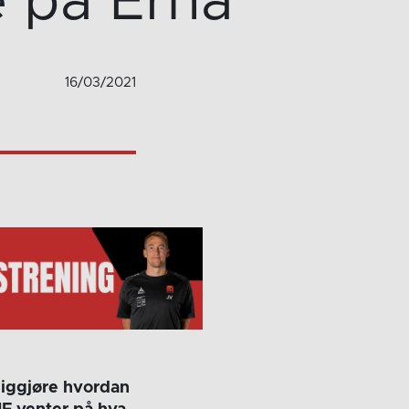
e på Erna
16/03/2021
liggjøre hvordan