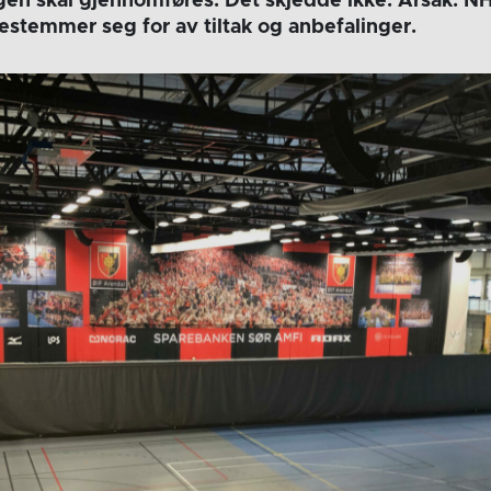
en skal gjennomføres. Det skjedde ikke. Årsak: N
temmer seg for av tiltak og anbefalinger.