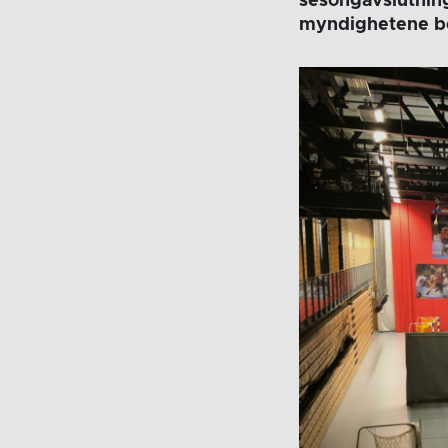
sesongavslutning
myndighetene bes