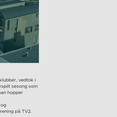
lubber, vedtok i
lvspilt sesong som
 man hopper
 og
orening på TV2.