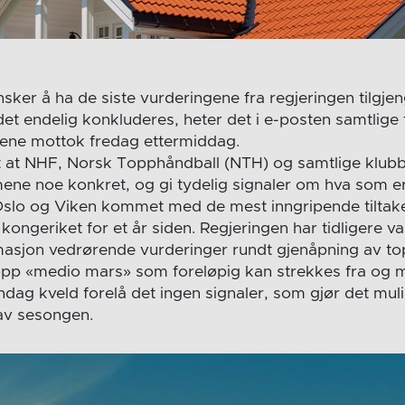
sker å ha de siste vurderingene fra regjeringen tilgje
 det endelig konkluderes, heter det i e-posten samtlig
åene mottok fredag ettermiddag.
et at NHF, Norsk Topphåndball (NTH) og samtlige klubb
mene noe konkret, og gi tydelig signaler om hva som er 
Oslo og Viken kommet med de mest inngripende tiltak
ongeriket for et år siden. Regjeringen har tidligere var
asjon vedrørende vurderinger rundt gjenåpning av to
opp «medio mars» som foreløpig kan strekkes fra og 
dag kveld forelå det ingen signaler, som gjør det mul
av sesongen.