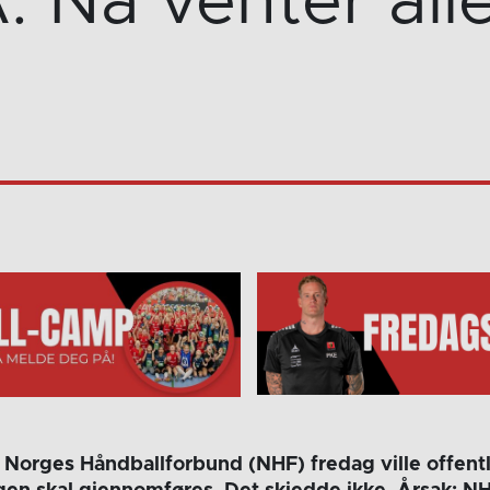
 Nå venter all
t Norges Håndballforbund (NHF) fredag ville offent