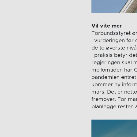
Vil vite mer
Forbundsstyret øn
i vurderingen før
de to øverste niv
I praksis betyr d
regjeringen skal 
mellomtiden har 
pandemien entret k
kommer ny inform
mars. Det er nett
fremover. For man
planlegge resten 