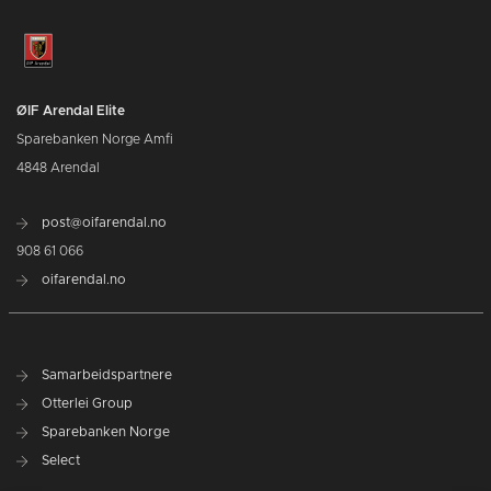
ØIF Arendal Elite
Sparebanken Norge Amfi
4848 Arendal
post@oifarendal.no
908 61 066
oifarendal.no
Samarbeidspartnere
Otterlei Group
Sparebanken Norge
Select