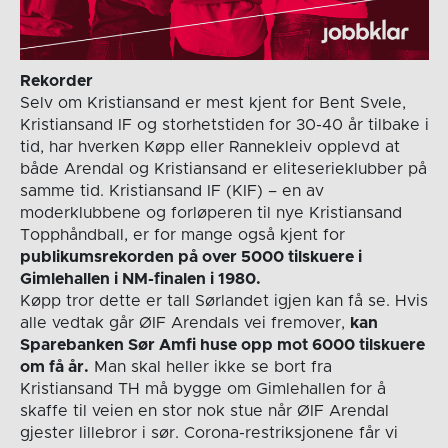
Rekorder
Selv om Kristiansand er mest kjent for Bent Svele,
Kristiansand IF og storhetstiden for 30-40 år tilbake i
tid, har hverken Køpp eller Rannekleiv opplevd at
både Arendal og Kristiansand er eliteserieklubber på
samme tid. Kristiansand IF (KIF) – en av
moderklubbene og forløperen til nye Kristiansand
Topphåndball, er for mange også kjent for
publikumsrekorden på over 5000 tilskuere i
Gimlehallen i NM-finalen i 1980.
Køpp tror dette er tall Sørlandet igjen kan få se. Hvis
alle vedtak går ØIF Arendals vei fremover,
kan
Sparebanken Sør Amfi huse opp mot 6000 tilskuere
om få år.
Man skal heller ikke se bort fra
Kristiansand TH må bygge om Gimlehallen for å
skaffe til veien en stor nok stue når ØIF Arendal
gjester lillebror i sør. Corona-restriksjonene får vi