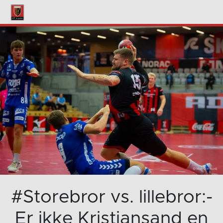
#Storebror vs. lillebror:-
Er ikke Kristiansand en