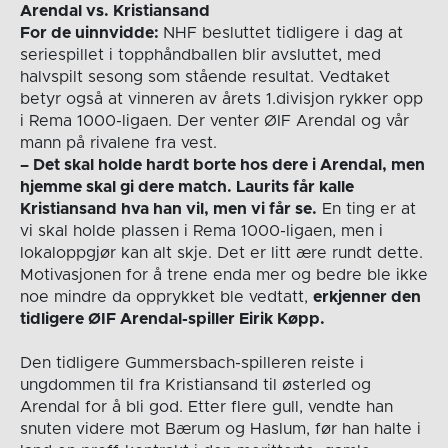
Arendal vs. Kristiansand
For de uinnvidde:
NHF besluttet tidligere i dag at
seriespillet i topphåndballen blir avsluttet, med
halvspilt sesong som stående resultat. Vedtaket
betyr også at vinneren av årets 1.divisjon rykker opp
i Rema 1000-ligaen. Der venter ØIF Arendal og vår
mann på rivalene fra vest.
– Det skal holde hardt borte hos dere i Arendal, men
hjemme skal gi dere match. Laurits får kalle
Kristiansand hva han vil, men vi får se.
En ting er at
vi skal holde plassen i Rema 1000-ligaen, men i
lokaloppgjør kan alt skje. Det er litt ære rundt dette.
Motivasjonen for å trene enda mer og bedre ble ikke
noe mindre da opprykket ble vedtatt,
erkjenner den
tidligere ØIF Arendal-spiller Eirik Køpp.
Den tidligere Gummersbach-spilleren reiste i
ungdommen til fra Kristiansand til østerled og
Arendal for å bli god. Etter flere gull, vendte han
snuten videre mot Bærum og Haslum, før han halte i