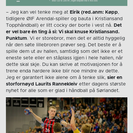
– Jeg kan vel tenke meg at
Eirik (red.anm: Køpp
,
tidligere ØIF Arendal-spiller og bauta i Kristiansand
Topphåndball) er litt cocky der borte i vest nå.
Det
er vel bare én ting å si: Vi skal knuse Kristiansand.
Punktum
. Vi er storebror, men det er alltid hyggelig
når den søte lillebroren prøver seg. Det beste er å
spille dem ut av hallen, samtidig som det ikke er et
eneste sete eller en ståplass igjen i hele hallen, når
dette skal skje. Du kan skrive at motivasjonen for å
trene enda hardere ikke blir noe mindre av dette.
Jeg er garantert ikke alene om å tenke slik,
sier en
storfornøyd Laurits Rannekleiv
etter dagens største
nyhet for alle som er glad i håndball på Sørlandet.