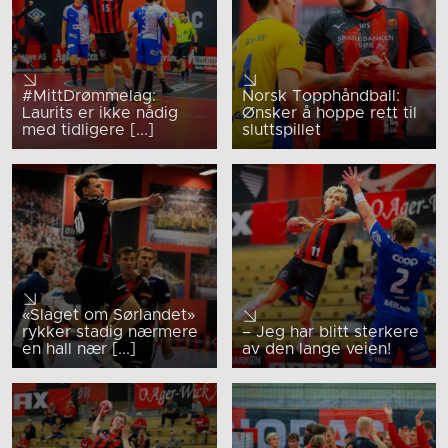
#MittDrømmelag:
Norsk Topphåndball:
Laurits er ikke nådig
Ønsker å hoppe rett til
med tidligere [...]
sluttspillet
«Slaget om Sørlandet»
rykker stadig nærmere
– Jeg har blitt sterkere
en hall nær [...]
av den lange veien!