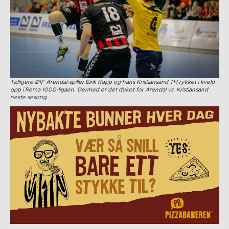
Tidligere ØIF Arendal-spiller Eirik Køpp og hans Kristiansand TH rykket i kveld
opp i Rema 1000-ligaen. Dermed er det duket for Arendal vs. Kristiansand
neste sesong.