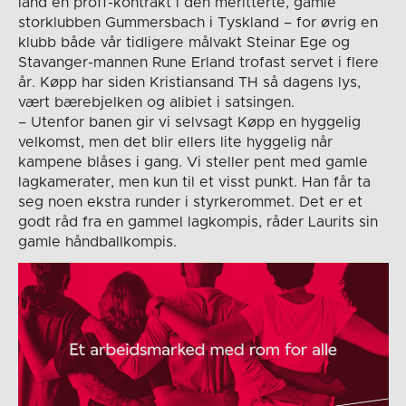
land en proff-kontrakt i den meritterte, gamle
storklubben Gummersbach i Tyskland – for øvrig en
klubb både vår tidligere målvakt Steinar Ege og
Stavanger-mannen Rune Erland trofast servet i flere
år. Køpp har siden Kristiansand TH så dagens lys,
vært bærebjelken og alibiet i satsingen.
– Utenfor banen gir vi selvsagt Køpp en hyggelig
velkomst, men det blir ellers lite hyggelig når
kampene blåses i gang. Vi steller pent med gamle
lagkamerater, men kun til et visst punkt. Han får ta
seg noen ekstra runder i styrkerommet. Det er et
godt råd fra en gammel lagkompis, råder Laurits sin
gamle håndballkompis.