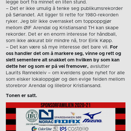
legge bort fra minnet en liten stund.
– Det er ikke umulig å tenke seg publikumsrekorder
på Sørlandet. Alt ligger til rette for 1980-rekorden
ryker. Jeg blir ikke overrasket om toppoppgjør
mellom ØIF Arendal og Kristiansand TH kan skape
rekorder. Det er en enorm interesse for håndball,
som ikke akkurat blir mindre nå, tror Eirik Køpp.
– Det kan være så mye interesse det bare vil.
For
oss handler det om å markere seg, vinne og rett og
slett sementere alt snakket om hvilken by som kan
dette her og som er på vei fremover,
avslutter
Laurits Rannekleiv – om kveldens gode nyhet for alle
som elsker lokaloppgjør og den evige feiden mellom
storebror Arendal og lillebror Kristiansand.
Tonen er satt.