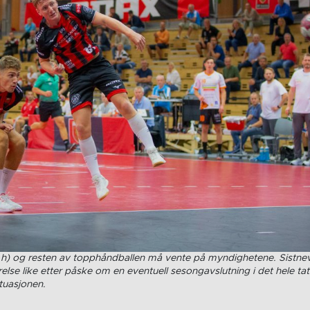
.h) og resten av topphåndballen må vente på myndighetene. Sistnev
se like etter påske om en eventuell sesongavslutning i det hele tat
tuasjonen.