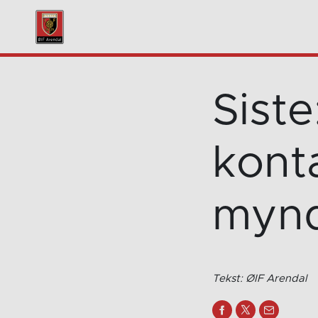
Siste
kont
mynd
Tekst: ØIF Arendal