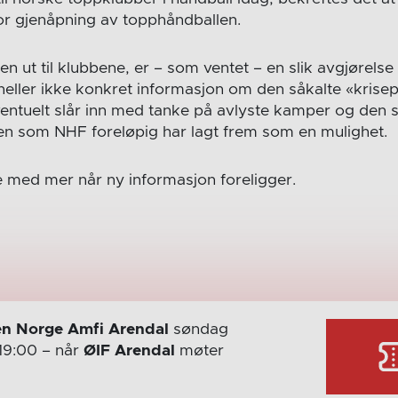
or gjenåpning av topphåndballen.
en ut til klubbene, er – som ventet – en slik avgjørelse
 heller ikke konkret informasjon om den såkalte «krise
ntuelt slår inn med tanke på avlyste kamper og den s
n som NHF foreløpig har lagt frem som en mulighet.
 med mer når ny informasjon foreligger.
n Norge Amfi Arendal
søndag
19:00
– når
ØIF Arendal
møter