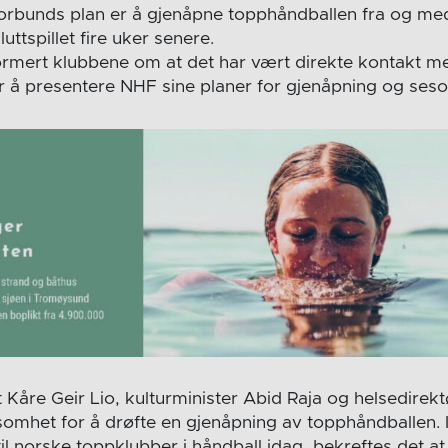
rbunds plan er å gjenåpne topphåndballen fra og med 
uttspillet fire uker senere.
ormert klubbene om at det har vært direkte kontakt 
for å presentere NHF sine planer for gjenåpning og ses
 Kåre Geir Lio, kulturminister Abid Raja og helsedirek
somhet for å drøfte en gjenåpning av topphåndballen. 
il norske toppklubber i håndball idag, bekreftes det at 