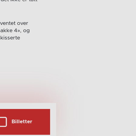
 ventet over
pakke 4», og
kisserte
Billetter