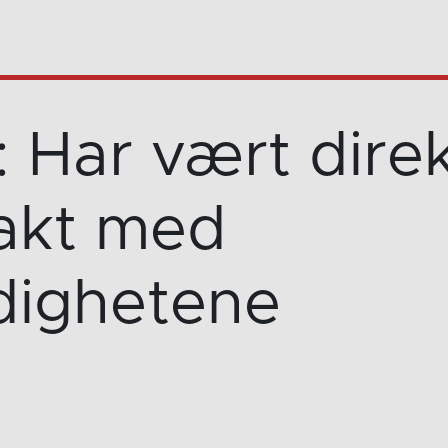
: Har vært dire
akt med
ighetene