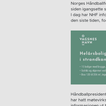
Norges Håndballfo
siden igangsette sl
I dag har NHF inf
den siste tiden, 
Håndballpresident
har hatt møtevirk
informasjonen ut t