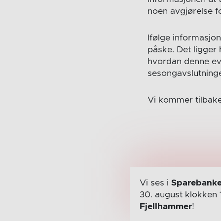
noen avgjørelse f
Ifølge informasjon
påske. Det ligger
hvordan denne eve
sesongavslutninge
Vi kommer tilbake
Vi ses i
Sparebanke
30. august
klokken 
Fjellhammer
!