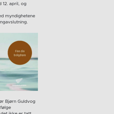
12. april, og
med myndighetene
ongavslutning.
tør Bjørn Guldvog
Ifølge
det ikke er tatt